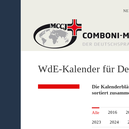
Zum
Inhalt
NE
springen
WdE-Kalender für Deu
Die Kalenderblä
sortiert zusamme
2016
2
Alle
2023
2024