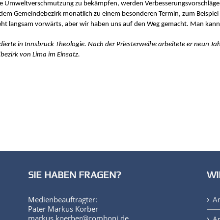
die Umweltverschmutzung zu bekämpfen, werden Verbesserungsvorschläge a
edem Gemeindebezirk monatlich zu einem besonderen Termin, zum Beispiel de
s geht langsam vorwärts, aber wir haben uns auf den Weg gemacht. Man kann
ierte in Innsbruck Theologie. Nach der Priesterweihe arbeitete er neun Ja
bezirk von Lima im Einsatz.
SIE HABEN FRAGEN?
WI
Medienbeauftragter:
A
Pater Markus Körber
markus.koerber@comboni.de
An