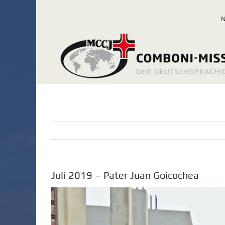
Zum
Inhalt
springen
Juli 2019 – Pater Juan Goicochea
Zeige
grösseres
Bild