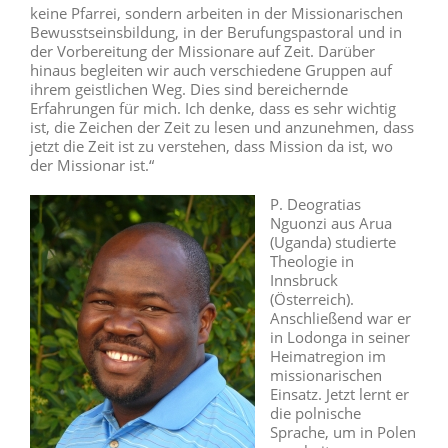
keine Pfarrei, sondern arbeiten in der Missionarischen
Bewusstseinsbildung, in der Berufungspastoral und in
der Vorbereitung der Missionare auf Zeit. Darüber
hinaus begleiten wir auch verschiedene Gruppen auf
ihrem geistlichen Weg. Dies sind bereichernde
Erfahrungen für mich. Ich denke, dass es sehr wichtig
ist, die Zeichen der Zeit zu lesen und anzunehmen, dass
jetzt die Zeit ist zu verstehen, dass Mission da ist, wo
der Missionar ist.“
P. Deogratias
Nguonzi aus Arua
(Uganda) studierte
Theologie in
Innsbruck
(Österreich).
Anschließend war er
in Lodonga in seiner
Heimatregion im
missionarischen
Einsatz. Jetzt lernt er
die polnische
Sprache, um in Polen