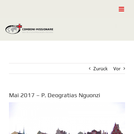
Zum
Inhalt
springen
Zurück
Vor
Mai 2017 – P. Deogratias Nguonzi
Zeige
grösseres
Bild