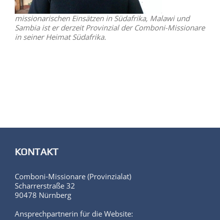
missionarischen Einsätzen in Südafrika, Malawi und
Sambia ist er derzeit Provinzial der Comboni-Missionare
in seiner Heimat Südafrika.
KONTAKT
Comboni-Missionare (Provinzialat)
Scharrerstraße 32
90478 Nürnberg
Ansprechpartnerin für die Website: