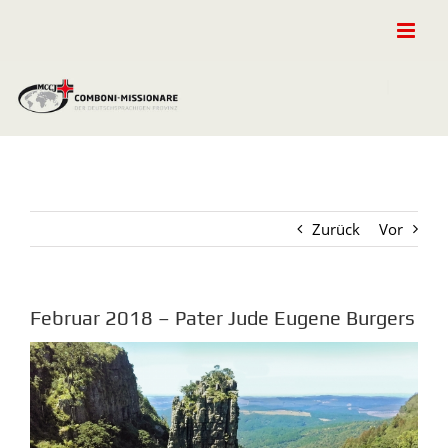
Zum
Inhalt
springen
Zurück
Vor
Februar 2018 – Pater Jude Eugene Burgers
Zeige
grösseres
Bild