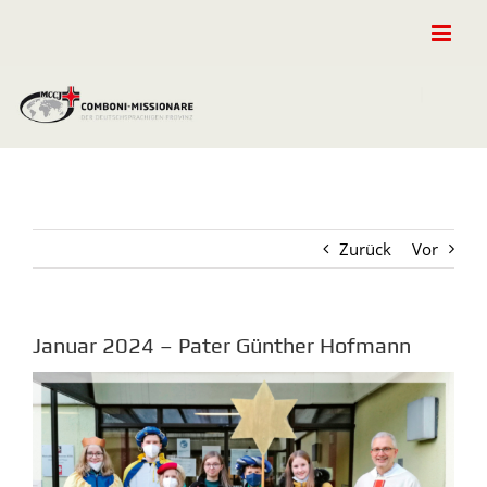
Zum
Inhalt
springen
Zurück
Vor
Januar 2024 – Pater Günther Hofmann
Zeige
grösseres
Bild