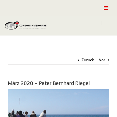
Zum
Inhalt
springen
Zurück
Vor
März 2020 – Pater Bernhard Riegel
Zeige
grösseres
Bild