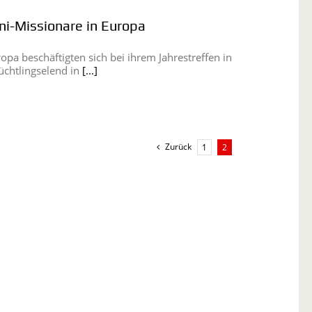
ni-Missionare in Europa
pa beschäftigten sich bei ihrem Jahrestreffen in
üchtlingselend in
[...]
Zurück
1
2