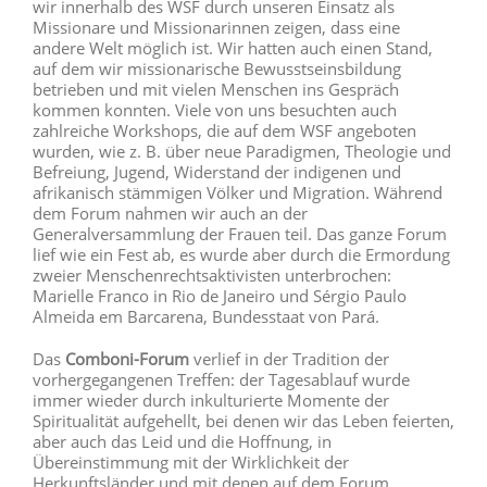
wir innerhalb des WSF durch unseren Einsatz als
Missionare und Missionarinnen zeigen, dass eine
andere Welt möglich ist. Wir hatten auch einen Stand,
auf dem wir missionarische Bewusstseinsbildung
betrieben und mit vielen Menschen ins Gespräch
kommen konnten. Viele von uns besuchten auch
zahlreiche Workshops, die auf dem WSF angeboten
wurden, wie z. B. über neue Paradigmen, Theologie und
Befreiung, Jugend, Widerstand der indigenen und
afrikanisch stämmigen Völker und Migration. Während
dem Forum nahmen wir auch an der
Generalversammlung der Frauen teil. Das ganze Forum
lief wie ein Fest ab, es wurde aber durch die Ermordung
zweier Menschenrechtsaktivisten unterbrochen:
Marielle Franco in Rio de Janeiro und Sérgio Paulo
Almeida em Barcarena, Bundesstaat von Pará.
Das
Comboni-Forum
verlief in der Tradition der
vorhergegangenen Treffen: der Tagesablauf wurde
immer wieder durch inkulturierte Momente der
Spiritualität aufgehellt, bei denen wir das Leben feierten,
aber auch das Leid und die Hoffnung, in
Übereinstimmung mit der Wirklichkeit der
Herkunftsländer und mit denen auf dem Forum