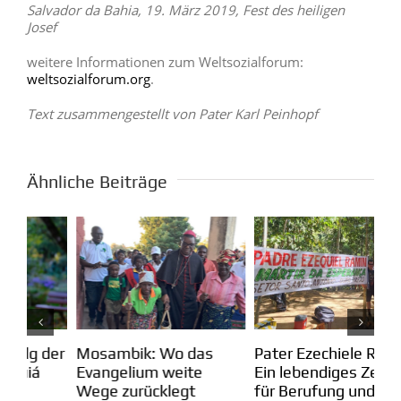
Salvador da Bahia, 19. März 2019, Fest des heiligen
Josef
weitere Informationen zum Weltsozialforum:
weltsozialforum.org
.
Text zusammengestellt von Pater Karl Peinhopf
Ähnliche Beiträge
Mosambik: Wo das
Pater Ezechiele Ramin:
Se
der
Evangelium weite
Ein lebendiges Zeugnis
Un
Wege zurücklegt
für Berufung und
ve