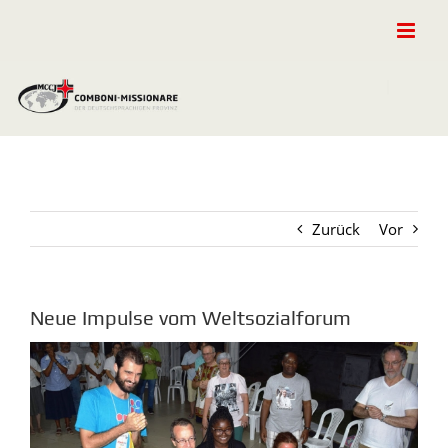
Zum
Inhalt
springen
Zurück
Vor
Neue Impulse vom Weltsozialforum
Zeige
grösseres
Bild