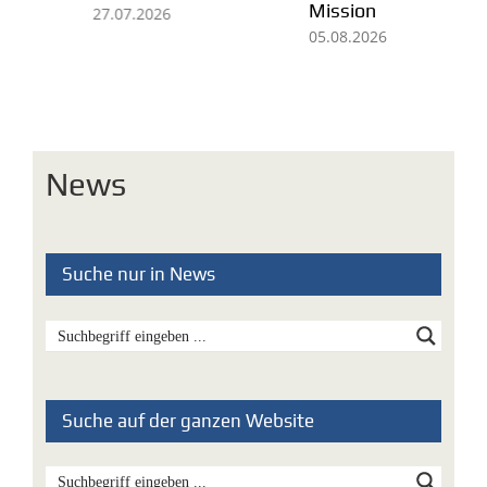
Mission
De
27.07.2026
05.08.2026
03
News
Suche nur in News
Suche auf der ganzen Website