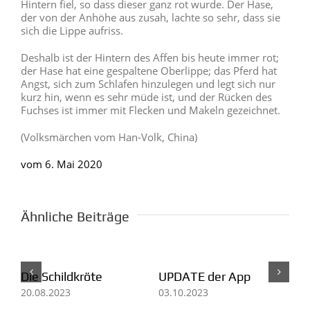
Hintern fiel, so dass dieser ganz rot wurde. Der Hase,
der von der Anhöhe aus zusah, lachte so sehr, dass sie
sich die Lippe aufriss.
Deshalb ist der Hintern des Affen bis heute immer rot;
der Hase hat eine gespaltene Oberlippe; das Pferd hat
Angst, sich zum Schlafen hinzulegen und legt sich nur
kurz hin, wenn es sehr müde ist, und der Rücken des
Fuchses ist immer mit Flecken und Makeln gezeichnet.
(Volksmärchen vom Han-Volk, China)
vom 6. Mai 2020
Ähnliche Beiträge
ildkröte
UPDATE der App
Der Hase und
Schildkröte
23
03.10.2023
05.09.2023