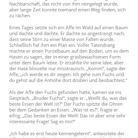
Nachbarschaft, das nicht von ihm reingelegt wurde,
aber lange Zeit konnte niemand einen Weg finden, sich
zu rächen.
Eines Tages setzte sich ein Affe im Wald auf einen Baum
und dachte und dachte. Er dachte so angestrengt nach,
dass seine Stirn zu einer Masse von Falten wurde.
Schließlich fiel ihm ein Plan ein. Voller Tatendrang
machte er einen Purzelbaum auf den Boden, um es dem
Hasen zu sagen, der in einer grasbewachsenen Form
unter dem Baum lebte. Er erzählte ihr seine Idee, aber
der Hase blinzelte nur misstrauisch. „Komm“, sagte der
Affe, „ich werde es dir zeigen. Ich gehe zum Fuchs und
du gehst auf die Anhöhe dort drüben und beobachtest.“
Als der Affe den Fuchs gefunden hatte, kamen sie ins
Gespräch. „Bruder Fuchs!“, sagte er. „Weißt du, was das
beste Essen der Welt ist?“ Der Fuchs spitzte die Ohren
bei dem Gedanken an Essen. „Was ist es?“, fragte er
eifrig. „Das beste Essen der Welt! Das ist aber eine sehr
interessante Frage! Sag es mir!“
„Ich habe es erst heute kennengelernt“, antwortete der