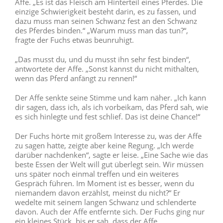
Affe. „Es ist das Fleisch am Hinterteil eines Pferdes. Die
einzige Schwierigkeit besteht darin, es zu fassen, und
dazu muss man seinen Schwanz fest an den Schwanz
des Pferdes binden.“ „Warum muss man das tun?“,
fragte der Fuchs etwas beunruhigt.
„Das musst du, und du musst ihn sehr fest binden“,
antwortete der Affe. „Sonst kannst du nicht mithalten,
wenn das Pferd anfängt zu rennen!“
Der Affe senkte seine Stimme und kam näher. „Ich kann
dir sagen, dass ich, als ich vorbeikam, das Pferd sah, wie
es sich hinlegte und fest schlief. Das ist deine Chance!“
Der Fuchs hörte mit großem Interesse zu, was der Affe
zu sagen hatte, zeigte aber keine Regung. „Ich werde
darüber nachdenken“, sagte er leise. „Eine Sache wie das
beste Essen der Welt will gut überlegt sein. Wir müssen
uns später noch einmal treffen und ein weiteres
Gespräch führen. Im Moment ist es besser, wenn du
niemandem davon erzählst, meinst du nicht?“ Er
wedelte mit seinem langen Schwanz und schlenderte
davon. Auch der Affe entfernte sich. Der Fuchs ging nur
ein kleines Stück, bis er sah, dass der Affe