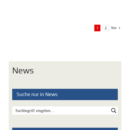
Vor
1
2
News
Suche nur in News