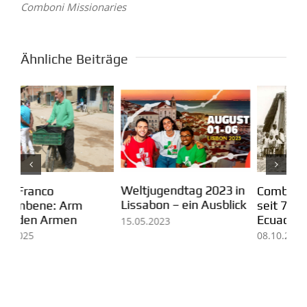
Comboni Missionaries
Ähnliche Beiträge
Weltjugendtag 2023 in
Comboni-Missionare
Ms
Lissabon – ein Ausblick
seit 70 Jahren in
zu
Ecuador
Di
15.05.2023
In
08.10.2025
ge
er
04