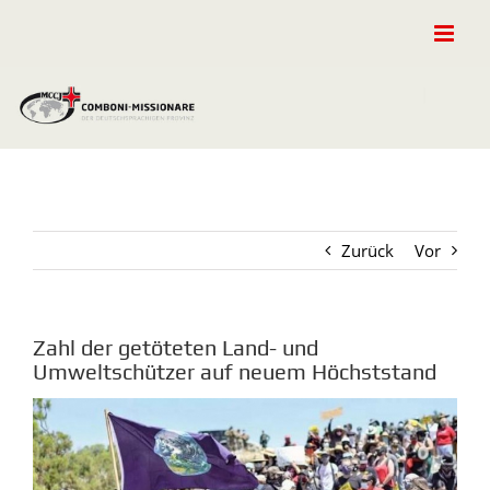
Zum
Inhalt
springen
Zurück
Vor
Zahl der getöteten Land- und
Umweltschützer auf neuem Höchststand
Zeige
grösseres
Bild