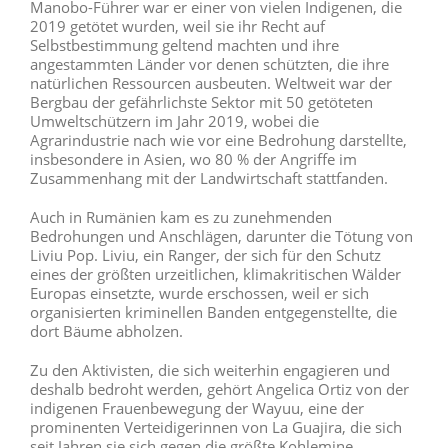
Manobo-Führer war er einer von vielen Indigenen, die
2019 getötet wurden, weil sie ihr Recht auf
Selbstbestimmung geltend machten und ihre
angestammten Länder vor denen schützten, die ihre
natürlichen Ressourcen ausbeuten. Weltweit war der
Bergbau der gefährlichste Sektor mit 50 getöteten
Umweltschützern im Jahr 2019, wobei die
Agrarindustrie nach wie vor eine Bedrohung darstellte,
insbesondere in Asien, wo 80 % der Angriffe im
Zusammenhang mit der Landwirtschaft stattfanden.
Auch in Rumänien kam es zu zunehmenden
Bedrohungen und Anschlägen, darunter die Tötung von
Liviu Pop. Liviu, ein Ranger, der sich für den Schutz
eines der größten urzeitlichen, klimakritischen Wälder
Europas einsetzte, wurde erschossen, weil er sich
organisierten kriminellen Banden entgegenstellte, die
dort Bäume abholzen.
Zu den Aktivisten, die sich weiterhin engagieren und
deshalb bedroht werden, gehört Angelica Ortiz von der
indigenen Frauenbewegung der Wayuu, eine der
prominenten Verteidigerinnen von La Guajira, die sich
seit Jahren sie sich gegen die größte Kohlemine