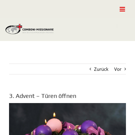
Zum
Inhalt
springen
Zurück
Vor
3. Advent – Türen öffnen
Zeige
grösseres
Bild