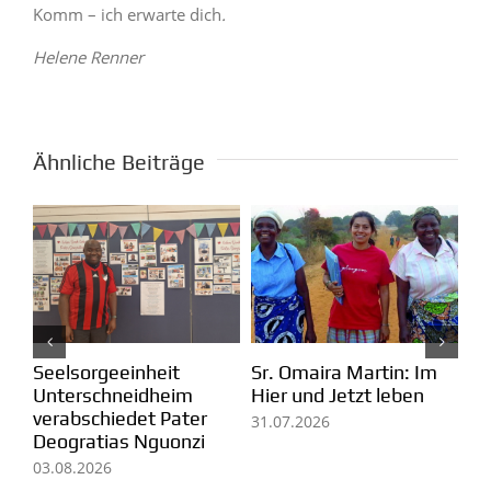
Komm – ich erwarte dich
.
Helene Renner
Ähnliche Beiträge
Kolumbien: Mission in
m
Pa
Brasilien: Der Erfolg der
Arauca
Ei
Menschen in Pequiá
fü
07.08.2026
29.07.2026
Mi
05