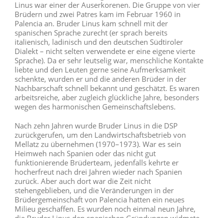
Linus war einer der Auserkorenen. Die Gruppe von vier
Brüdern und zwei Patres kam im Februar 1960 in
Palencia an. Bruder Linus kam schnell mit der
spanischen Sprache zurecht (er sprach bereits
italienisch, ladinisch und den deutschen Südtiroler
Dialekt – nicht selten verwendete er eine eigene vierte
Sprache). Da er sehr leutselig war, menschliche Kontakte
liebte und den Leuten gerne seine Aufmerksamkeit
schenkte, wurden er und die anderen Brüder in der
Nachbarschaft schnell bekannt und geschätzt. Es waren
arbeitsreiche, aber zugleich glückliche Jahre, besonders
wegen des harmonischen Gemeinschaftslebens.
Nach zehn Jahren wurde Bruder Linus in die DSP
zurückgerufen, um den Landwirtschaftsbetrieb von
Mellatz zu übernehmen (1970–1973). War es sein
Heimweh nach Spanien oder das nicht gut
funktionierende Brüderteam, jedenfalls kehrte er
hocherfreut nach drei Jahren wieder nach Spanien
zurück. Aber auch dort war die Zeit nicht
stehengeblieben, und die Veränderungen in der
Brüdergemeinschaft von Palencia hatten ein neues
Milieu geschaffen. Es wurden noch einmal neun Jahre,
die Bruder Linus den spanischen Gründungen widmete.