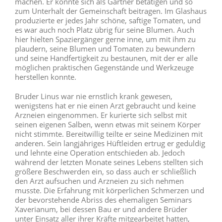
machen. Er konnte sich als Gärtner betätigen und so
zum Unterhalt der Gemeinschaft beitragen. Im Glashaus
produzierte er jedes Jahr schöne, saftige Tomaten, und
es war auch noch Platz übrig für seine Blumen. Auch
hier hielten Spaziergänger gerne inne, um mit ihm zu
plaudern, seine Blumen und Tomaten zu bewundern
und seine Handfertigkeit zu bestaunen, mit der er alle
möglichen praktischen Gegenstände und Werkzeuge
herstellen konnte.
Bruder Linus war nie ernstlich krank gewesen,
wenigstens hat er nie einen Arzt gebraucht und keine
Arzneien eingenommen. Er kurierte sich selbst mit
seinen eigenen Salben, wenn etwas mit seinem Körper
nicht stimmte. Bereitwillig teilte er seine Medizinen mit
anderen. Sein langjähriges Hüftleiden ertrug er geduldig
und lehnte eine Operation entschieden ab. Jedoch
während der letzten Monate seines Lebens stellten sich
größere Beschwerden ein, so dass auch er schließlich
den Arzt aufsuchen und Arzneien zu sich nehmen
musste. Die Erfahrung mit körperlichen Schmerzen und
der bevorstehende Abriss des ehemaligen Seminars
Xaverianum, bei dessen Bau er und andere Brüder
unter Einsatz aller ihrer Kräfte mitgearbeitet hatten,