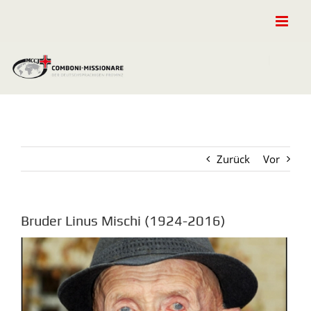
Zum
Inhalt
springen
Zurück
Vor
Bruder Linus Mischi (1924-2016)
Zeige
grösseres
Bild