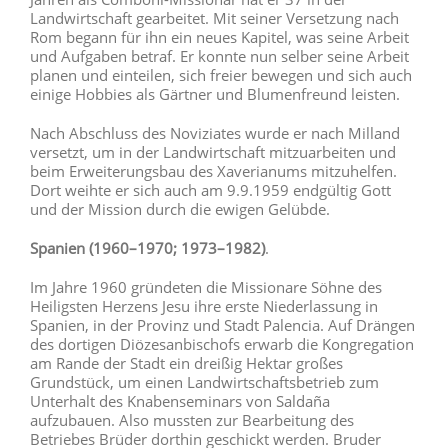
Landwirtschaft gearbeitet. Mit seiner Versetzung nach
Rom begann für ihn ein neues Kapitel, was seine Arbeit
und Aufgaben betraf. Er konnte nun selber seine Arbeit
planen und einteilen, sich freier bewegen und sich auch
einige Hobbies als Gärtner und Blumenfreund leisten.
Nach Abschluss des Noviziates wurde er nach Milland
versetzt, um in der Landwirtschaft mitzuarbeiten und
beim Erweiterungsbau des Xaverianums mitzuhelfen.
Dort weihte er sich auch am 9.9.1959 endgültig Gott
und der Mission durch die ewigen Gelübde.
Spanien (1960–1970; 1973–1982)
.
Im Jahre 1960 gründeten die Missionare Söhne des
Heiligsten Herzens Jesu ihre erste Niederlassung in
Spanien, in der Provinz und Stadt Palencia. Auf Drängen
des dortigen Diözesanbischofs erwarb die Kongregation
am Rande der Stadt ein dreißig Hektar großes
Grundstück, um einen Landwirtschaftsbetrieb zum
Unterhalt des Knabenseminars von Saldaña
aufzubauen. Also mussten zur Bearbeitung des
Betriebes Brüder dorthin geschickt werden. Bruder