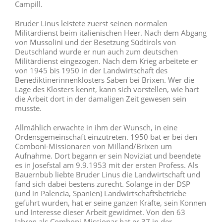
Campill.
Bruder Linus leistete zuerst seinen normalen
Militärdienst beim italienischen Heer. Nach dem Abgang
von Mussolini und der Besetzung Südtirols von
Deutschland wurde er nun auch zum deutschen
Militärdienst eingezogen. Nach dem Krieg arbeitete er
von 1945 bis 1950 in der Landwirtschaft des
Benediktinerinnenklosters Säben bei Brixen. Wer die
Lage des Klosters kennt, kann sich vorstellen, wie hart
die Arbeit dort in der damaligen Zeit gewesen sein
musste.
Allmählich erwachte in ihm der Wunsch, in eine
Ordensgemeinschaft einzutreten. 1950 bat er bei den
Comboni-Missionaren von Milland/Brixen um
Aufnahme. Dort begann er sein Noviziat und beendete
es in Josefstal am 9.9.1953 mit der ersten Profess. Als
Bauernbub liebte Bruder Linus die Landwirtschaft und
fand sich dabei bestens zurecht. Solange in der DSP
(und in Palencia, Spanien) Landwirtschaftsbetriebe
geführt wurden, hat er seine ganzen Kräfte, sein Können
und Interesse dieser Arbeit gewidmet. Von den 63
Jahren als Comboni-Missionar hat er 37 in der