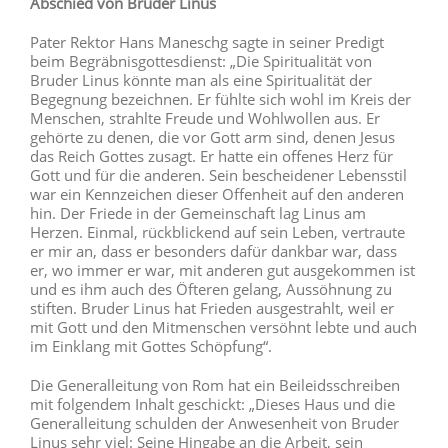
Abschied von Bruder Linus
Pater Rektor Hans Maneschg sagte in seiner Predigt
beim Begräbnisgottesdienst: „Die Spiritualität von
Bruder Linus könnte man als eine Spiritualität der
Begegnung bezeichnen. Er fühlte sich wohl im Kreis der
Menschen, strahlte Freude und Wohlwollen aus. Er
gehörte zu denen, die vor Gott arm sind, denen Jesus
das Reich Gottes zusagt. Er hatte ein offenes Herz für
Gott und für die anderen. Sein bescheidener Lebensstil
war ein Kennzeichen dieser Offenheit auf den anderen
hin. Der Friede in der Gemeinschaft lag Linus am
Herzen. Einmal, rückblickend auf sein Leben, vertraute
er mir an, dass er besonders dafür dankbar war, dass
er, wo immer er war, mit anderen gut ausgekommen ist
und es ihm auch des Öfteren gelang, Aussöhnung zu
stiften. Bruder Linus hat Frieden ausgestrahlt, weil er
mit Gott und den Mitmenschen versöhnt lebte und auch
im Einklang mit Gottes Schöpfung“.
Die Generalleitung von Rom hat ein Beileidsschreiben
mit folgendem Inhalt geschickt: „Dieses Haus und die
Generalleitung schulden der Anwesenheit von Bruder
Linus sehr viel: Seine Hingabe an die Arbeit, sein