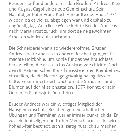
Residenz auf und bildete mit den Brüdern Andreas Kley
und August Cagol eine neue Gemeinschaft. Sein
Nachfolger Pater Franz Koch verkaufte das Haus 1971
wieder, da es viel zu abgelegen war und deshalb zu
ungünstig lag. Auf diese Weise kehrte Bruder Andreas
nach Maria Trost zurück, um dort seine gewohnten
Arbeiten wieder aufzunehmen.
Die Schneiderei war also wiedereröffnet. Bruder
Andreas hatte aber auch andere Beschäftigungen. Er
machte Holzkohle, um Kohle für das Weihrauchfass
herzustellen, die er auch ins Ausland verschickte. Nach
dem II. Vatikanischen Konzil musste er den Kleinbetrieb
einstellen, da die Nachfrage gewaltig nachgelassen
hatte. Er kümmerte sich auch um die Sträucher und
Blumen auf der Missionsstation. 1977 konnte er sein
Goldenes Professjubiläum feiern.
Bruder Andreas war ein wichtiges Mitglied der
Hausgemeinschaft. Bei allen gemeinschaftlichen
Übungen und Terminen war er immer pünktlich da. Er
war ein leutseliger und froher Mensch und bis in sein
hohes Alter bestrebt, sich allseitig nützlich zu machen.