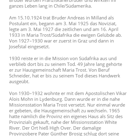
Brüder wurden Franziskanerbrüder und wirkten ihr
ganzes Leben lang in Chile/Südamerika.
Am 15.10.1924 trat Bruder Andreas in Milland als
Postulant ein, begann am 3. Mai 1925 das Noviziat,
legte am 3. Mai 1927 die zeitlichen und am 16. April
1933 in Maria Trost/Südafrika die ewigen Gelübde ab.
Von 1927–1930 war er zuerst in Graz und dann in
Josefstal eingesetzt.
1930 reiste er in die Mission von Südafrika aus und
verblieb dort bis zu seinem Tod. 49 Jahre lang gehörte
er zur Hausgemeinschaft Maria Trost. Von Beruf
Schneider, hat er bis zu seinem Tod dieses Handwerk
ausgeübt.
Von 1930–1932 wohnte er mit dem Apostolischen Vikar
Alois Mohn in Lydenburg. Dann wurde er in die nahe
Missionsstation Maria Trost versetzt. Nur einmal wurde
er gebeten, die Hausgemeinschaft zu wechseln. 1965
hatte nämlich die Provinz ein eigenes Haus als Sitz des
Provinzials gekauft, nahe der Missionsstation White
River. Der Ort hieß High Over. Der damalige
Provinzobere Pater Günther Brosig schlug dort seine