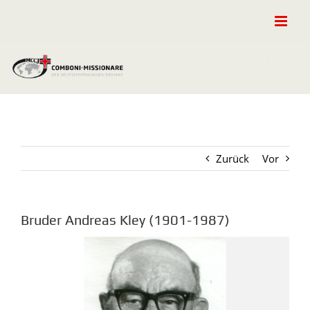
Zum
Inhalt
springen
Zurück
Vor
Bruder Andreas Kley (1901-1987)
Zeige
grösseres
Bild