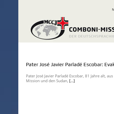
Zum
Inhalt
springen
Pater José Javier Parladé Escobar: Ev
Pater José Javier Parladé Escobar, 81 Jahre alt, aus
Mission und den Sudan,
[...]