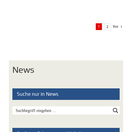
Vor
1
2
News
Suche nur in News