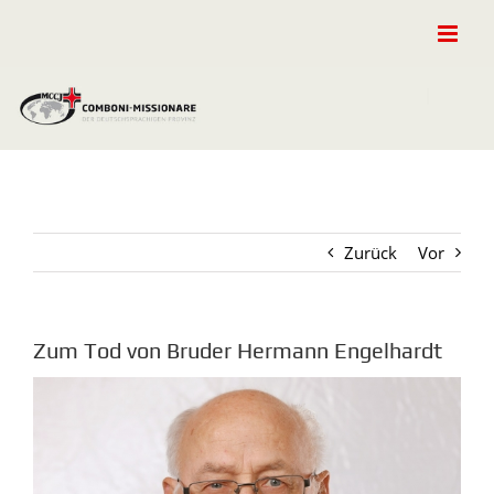
Zum
Inhalt
springen
Zurück
Vor
Zum Tod von Bruder Hermann Engelhardt
Zeige
grösseres
Bild