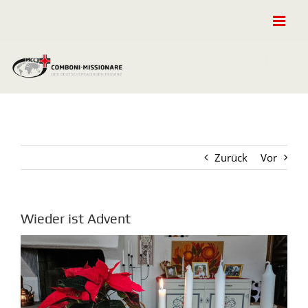
Zum
Inhalt
springen
Zurück
Vor
Wieder ist Advent
Zeige
grösseres
Bild