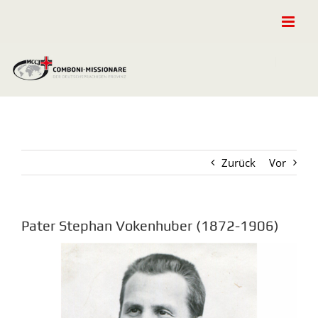
Zum
Inhalt
springen
Zurück
Vor
Pater Stephan Vokenhuber (1872-1906)
Zeige
grösseres
Bild