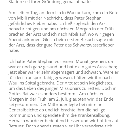
Station seit ihrer Gründung gemacht hatte.
Am selben Tag, an dem ich in Wau ankam, kam ein Bote
von Mbili mit der Nachricht, dass Pater Stephan
gefährliches Fieber habe. Ich ließ sogleich den Arzt
benachrichtigen und am nächsten Morgen in der Früh
brachen der Arzt und ich nach Mbili auf, wo wir gegen
Abend ankamen. Gleich beim ersten Besuch sagte mir
der Arzt, dass der gute Pater das Schwarzwasserfieber
habe.
Ich hatte Pater Stephan vor einem Monat gesehen; da
war er noch ganz gesund und hatte ein gutes Aussehen;
jetzt aber war er sehr abgemagert und schwach. Wäre er
für den Transport fähig gewesen, hätten wir ihn nach
Wau ins Spital gebracht. Der Arzt tat sein Möglichstes,
um das Leben des jungen Missionars zu retten. Doch in
Gottes Rat war es anders bestimmt. Am nächsten
Morgen in der Früh, am 2. Juli, glaubten wir, das Ende
sei gekommen. Der Mitbruder legte bei mir eine
Generalbeichte ab und ich brachte ihm die heilige
Kommunion und spendete ihm die Krankensalbung.
Hernach wurde er bedeutend besser und wir hofften auf
Rettung. Doch abends gegen vier Uhr veränderte sich