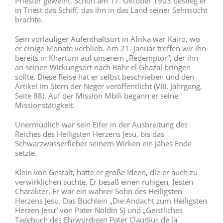
Priester geweiht. Schon am 17. Oktober 1903 bestieg er
in Triest das Schiff, das ihn in das Land seiner Sehnsucht
brachte.
Sein vorläufiger Aufenthaltsort in Afrika war Kairo, wo
er einige Monate verblieb. Am 21. Januar treffen wir ihn
bereits in Khartum auf unserem „Redemptor“, der ihn
an seinen Wirkungsort nach Bahr el Ghazal bringen
sollte. Diese Reise hat er selbst beschrieben und den
Artikel im Stern der Neger veröffentlicht (VIII. Jahrgang,
Seite 88). Auf der Mission Mbili begann er seine
Missionstätigkeit.
Unermüdlich war sein Eifer in der Ausbreitung des
Reiches des Heiligsten Herzens Jesu, bis das
Schwarzwasserfieber seinem Wirken ein jähes Ende
setzte.
Klein von Gestalt, hatte er große Ideen, die er auch zu
verwirklichen suchte. Er besaß einen ruhigen, festen
Charakter. Er war ein wahrer Sohn des Heiligsten
Herzens Jesu. Das Büchlein „Die Andacht zum Heiligsten
Herzen Jesu“ von Pater Noldin SJ und „Geistliches
Tagebuch des Ehrwürdigen Pater Claudius de la