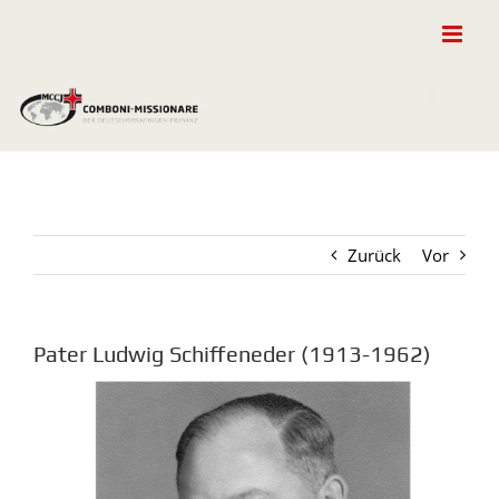
Zum
Inhalt
springen
Zurück
Vor
Pater Ludwig Schiffeneder (1913-1962)
Zeige
grösseres
Bild