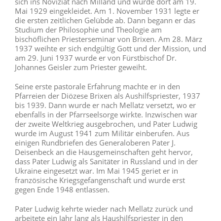
sich ins Noviziat nach Milland und wurde dort am 19.
Mai 1929 eingekleidet. Am 1. November 1931 legte er
die ersten zeitlichen Gelübde ab. Dann begann er das
Studium der Philosophie und Theologie am
bischöflichen Priesterseminar von Brixen. Am 28. März
1937 weihte er sich endgültig Gott und der Mission, und
am 29. Juni 1937 wurde er von Fürstbischof Dr.
Johannes Geisler zum Priester geweiht.
Seine erste pastorale Erfahrung machte er in den
Pfarreien der Diözese Brixen als Aushilfspriester, 1937
bis 1939. Dann wurde er nach Mellatz versetzt, wo er
ebenfalls in der Pfarrseelsorge wirkte. Inzwischen war
der zweite Weltkrieg ausgebrochen, und Pater Ludwig
wurde im August 1941 zum Militär einberufen. Aus
einigen Rundbriefen des Generaloberen Pater J.
Deisenbeck an die Hausgemeinschaften geht hervor,
dass Pater Ludwig als Sanitäter in Russland und in der
Ukraine eingesetzt war. Im Mai 1945 geriet er in
französische Kriegsgefangenschaft und wurde erst
gegen Ende 1948 entlassen.
Pater Ludwig kehrte wieder nach Mellatz zurück und
arbeitete ein Jahr lang als Haushilfspriester in den