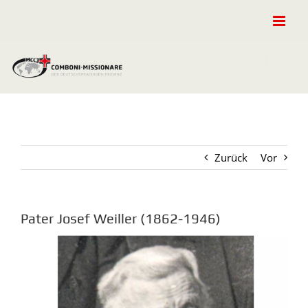
Zum
Inhalt
springen
Zurück
Vor
Pater Josef Weiller (1862-1946)
Zeige
grösseres
Bild