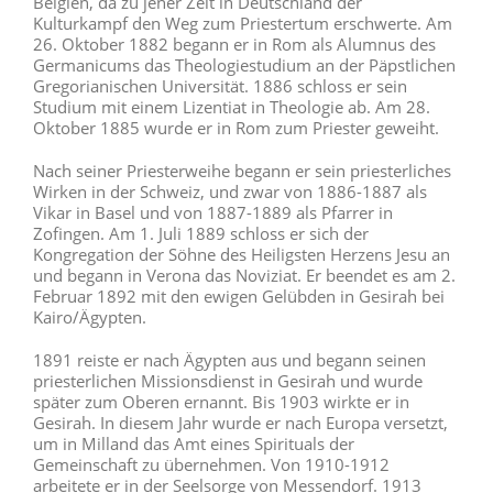
Belgien, da zu jener Zeit in Deutschland der
Kulturkampf den Weg zum Priestertum erschwerte. Am
26. Oktober 1882 begann er in Rom als Alumnus des
Germanicums das Theologiestudium an der Päpstlichen
Gregorianischen Universität. 1886 schloss er sein
Studium mit einem Lizentiat in Theologie ab. Am 28.
Oktober 1885 wurde er in Rom zum Priester geweiht.
Nach seiner Priesterweihe begann er sein priesterliches
Wirken in der Schweiz, und zwar von 1886-1887 als
Vikar in Basel und von 1887-1889 als Pfarrer in
Zofingen. Am 1. Juli 1889 schloss er sich der
Kongregation der Söhne des Heiligsten Herzens Jesu an
und begann in Verona das Noviziat. Er beendet es am 2.
Februar 1892 mit den ewigen Gelübden in Gesirah bei
Kairo/Ägypten.
1891 reiste er nach Ägypten aus und begann seinen
priesterlichen Missionsdienst in Gesirah und wurde
später zum Oberen ernannt. Bis 1903 wirkte er in
Gesirah. In diesem Jahr wurde er nach Europa versetzt,
um in Milland das Amt eines Spirituals der
Gemeinschaft zu übernehmen. Von 1910-1912
arbeitete er in der Seelsorge von Messendorf. 1913