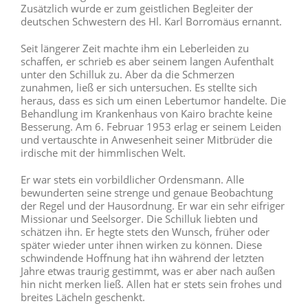
Zusätzlich wurde er zum geistlichen Begleiter der
deutschen Schwestern des Hl. Karl Borromäus ernannt.
Seit längerer Zeit machte ihm ein Leberleiden zu
schaffen, er schrieb es aber seinem langen Aufenthalt
unter den Schilluk zu. Aber da die Schmerzen
zunahmen, ließ er sich untersuchen. Es stellte sich
heraus, dass es sich um einen Lebertumor handelte. Die
Behandlung im Krankenhaus von Kairo brachte keine
Besserung. Am 6. Februar 1953 erlag er seinem Leiden
und vertauschte in Anwesenheit seiner Mitbrüder die
irdische mit der himmlischen Welt.
Er war stets ein vorbildlicher Ordensmann. Alle
bewunderten seine strenge und genaue Beobachtung
der Regel und der Hausordnung. Er war ein sehr eifriger
Missionar und Seelsorger. Die Schilluk liebten und
schätzen ihn. Er hegte stets den Wunsch, früher oder
später wieder unter ihnen wirken zu können. Diese
schwindende Hoffnung hat ihn während der letzten
Jahre etwas traurig gestimmt, was er aber nach außen
hin nicht merken ließ. Allen hat er stets sein frohes und
breites Lächeln geschenkt.