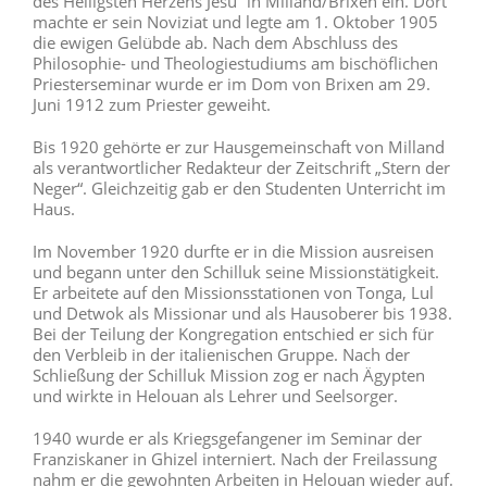
des Heiligsten Herzens Jesu“ in Milland/Brixen ein. Dort
machte er sein Noviziat und legte am 1. Oktober 1905
die ewigen Gelübde ab. Nach dem Abschluss des
Philosophie- und Theologiestudiums am bischöflichen
Priesterseminar wurde er im Dom von Brixen am 29.
Juni 1912 zum Priester geweiht.
Bis 1920 gehörte er zur Hausgemeinschaft von Milland
als verantwortlicher Redakteur der Zeitschrift „Stern der
Neger“. Gleichzeitig gab er den Studenten Unterricht im
Haus.
Im November 1920 durfte er in die Mission ausreisen
und begann unter den Schilluk seine Missionstätigkeit.
Er arbeitete auf den Missionsstationen von Tonga, Lul
und Detwok als Missionar und als Hausoberer bis 1938.
Bei der Teilung der Kongregation entschied er sich für
den Verbleib in der italienischen Gruppe. Nach der
Schließung der Schilluk Mission zog er nach Ägypten
und wirkte in Helouan als Lehrer und Seelsorger.
1940 wurde er als Kriegsgefangener im Seminar der
Franziskaner in Ghizel interniert. Nach der Freilassung
nahm er die gewohnten Arbeiten in Helouan wieder auf.