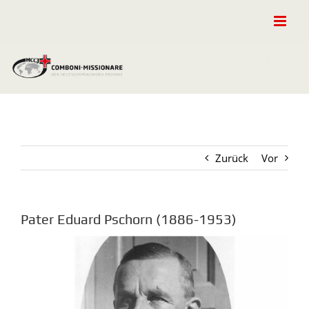
Zum
Inhalt
springen
Zurück
Vor
Pater Eduard Pschorn (1886-1953)
Zeige
grösseres
Bild