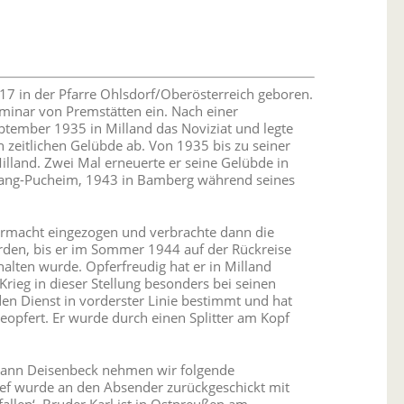
17 in der Pfarre Ohlsdorf/Oberösterreich geboren.
eminar von Premstätten ein. Nach einer
eptember 1935 in Milland das Noviziat und legte
 zeitlichen Gelübde ab. Von 1935 bis zu seiner
Milland. Zwei Mal erneuerte er seine Gelübde in
tnang-Pucheim, 1943 in Bamberg während seines
rmacht eingezogen und verbrachte dann die
rden, bis er im Sommer 1944 auf der Rückreise
alten wurde. Opferfreudig hat er in Milland
rieg in dieser Stellung besonders bei seinen
den Dienst in vorderster Linie bestimmt und hat
geopfert. Er wurde durch einen Splitter am Kopf
hann Deisenbeck nehmen wir folgende
rief wurde an den Absender zurückgeschickt mit
llen‘. Bruder Karl ist in Ostpreußen am