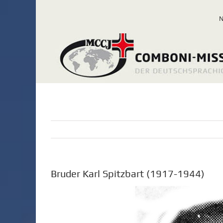
Zum
Inhalt
springen
Bruder Karl Spitzbart (1917-1944)
Zeige
grösseres
Bild