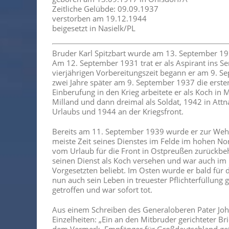
Zeitliche Gelübde: 09.09.1937
verstorben am 19.12.1944
beigesetzt in Nasielk/PL
Bruder Karl Spitzbart wurde am 13. September 19
Am 12. September 1931 trat er als Aspirant ins S
vierjährigen Vorbereitungszeit begann er am 9. S
zwei Jahre später am 9. September 1937 die ersten
Einberufung in den Krieg arbeitete er als Koch in 
Milland und dann dreimal als Soldat, 1942 in At
Urlaubs und 1944 an der Kriegsfront.
Bereits am 11. September 1939 wurde er zur Weh
meiste Zeit seines Dienstes im Felde im hohen No
vom Urlaub für die Front in Ostpreußen zurückbeh
seinen Dienst als Koch versehen und war auch im K
Vorgesetzten beliebt. Im Osten wurde er bald für 
nun auch sein Leben in treuester Pflichterfüllung 
getroffen und war sofort tot.
Aus einem Schreiben des Generaloberen Pater Jo
Einzelheiten: „Ein an den Mitbruder gerichteter B
dem Vermerk ‚Empfänger für Großdeutschland gefa