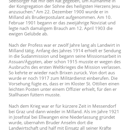
Seelsorger hat mir den Rat gegeben, um Aufnahme in
der Kongregation der Söhne des heiligsten Herzens Jesu
anzusuchen.“ Am 22. Dezember 1900 wurde er in
Milland als Bruderpostulant aufgenommen. Am 10.
Februar 1901 begann er das zweijährige Noviziat und
legte nach damaligem Brauch am 12. April 1903 die
ewigen Gelübde ab.
Nach der Profess war er zwölf Jahre lang als Landwirt in
Milland tätig. Anfang des Jahres 1914 erhielt er Sendung
in die Sudanmission und begann seine Missionsarbeit in
Assuan/Ägypten, aber schon 1915 musste er wegen des
Ausbruchs des ersten Weltkrieges die Mission verlassen.
So kehrte er wieder nach Brixen zurück. Von dort aus
wurde er noch 1917 zum Militärdienst einberufen. Die
Vorsehung fügte es, dass er im Kloster St. Ottilien einen
leichten Posten unter einem Offizier erhielt, für den er
Stallhasen füttern musste.
Nach dem Krieg war er für kürzere Zeit in Messendorf
bei Graz und dann wieder in Milland. Als im Jahre 1921
in Josefstal bei Ellwangen eine Niederlassung gründet
wurde, übernahm Bruder Anselm dort die
Landwirtschaft und half mit Einsatz all seiner Kräfte