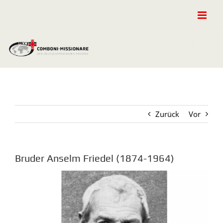
Zum
Inhalt
springen
Zurück
Vor
Bruder Anselm Friedel (1874-1964)
Zeige
grösseres
Bild