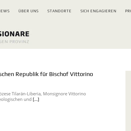
NEWS
ÜBER UNS
STANDORTE
SICH ENGAGIEREN
PR
schen Republik für Bischof Vittorino
özese Tilarán-Liberia, Monsignore Vittorino
heologischen und
[...]