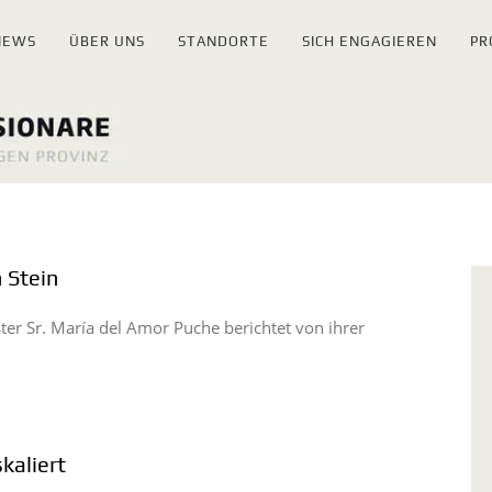
NEWS
ÜBER UNS
STANDORTE
SICH ENGAGIEREN
PR
 Stein
r Sr. María del Amor Puche berichtet von ihrer
kaliert