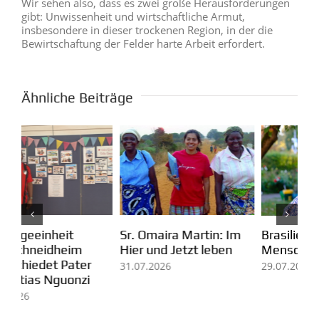
Wir sehen also, dass es zwei große Herausforderungen
gibt: Unwissenheit und wirtschaftliche Armut,
insbesondere in dieser trockenen Region, in der die
Bewirtschaftung der Felder harte Arbeit erfordert.
Ähnliche Beiträge
Kolumbien: Mission in
m
Pa
Brasilien: Der Erfolg der
Arauca
Ei
Menschen in Pequiá
fü
07.08.2026
29.07.2026
Mi
05