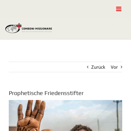
Zum
Inhalt
springen
Zurück
Vor
Prophetische Friedensstifter
Zeige
grösseres
Bild