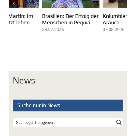
Kolumbien: Mission in
m
Pa
Brasilien: Der Erfolg der
Arauca
Ei
Menschen in Pequiá
fü
07.08.2026
29.07.2026
Mi
05
News
Suche nur in News