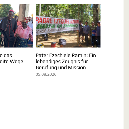
Sr. Omaira Martin: Im Hier
Brasilien: Der Er
und Jetzt leben
Menschen in Pe
r
31.07.2026
29.07.2026
i