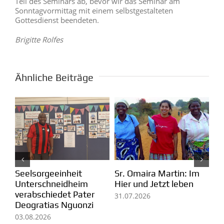
Teil des Seminars ab, bevor wir das Seminar am
Sonntagvormittag mit einem selbstgestalteten
Gottesdienst beendeten.
Brigitte Rolfes
Ähnliche Beiträge
Kolumbien: Mission in
m
Pa
Brasilien: Der Erfolg der
Arauca
Ei
Menschen in Pequiá
fü
07.08.2026
29.07.2026
Mi
05