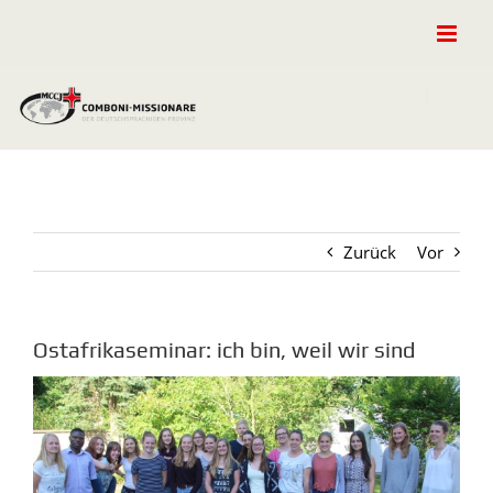
Zum
Inhalt
springen
Zurück
Vor
Ostafrikaseminar: ich bin, weil wir sind
Zeige
grösseres
Bild