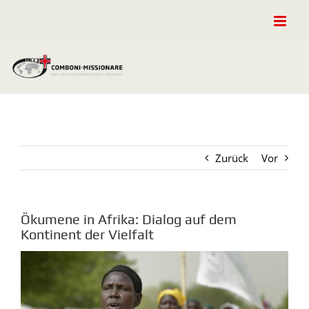
Zum
Inhalt
springen
Zurück
Vor
Ökumene in Afrika: Dialog auf dem
Kontinent der Vielfalt
Zeige
grösseres
Bild