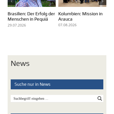
Kolumbien: Mission in
m
Pa
Brasilien: Der Erfolg der
Arauca
Ei
Menschen in Pequiá
fü
07.08.2026
29.07.2026
Mi
05
News
Suche nur in News