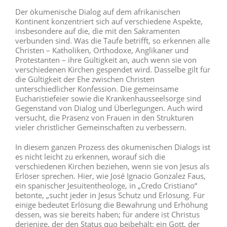
Der ökumenische Dialog auf dem afrikanischen
Kontinent konzentriert sich auf verschiedene Aspekte,
insbesondere auf die, die mit den Sakramenten
verbunden sind. Was die Taufe betrifft, so erkennen alle
Christen – Katholiken, Orthodoxe, Anglikaner und
Protestanten – ihre Gültigkeit an, auch wenn sie von
verschiedenen Kirchen gespendet wird. Dasselbe gilt für
die Gültigkeit der Ehe zwischen Christen
unterschiedlicher Konfession. Die gemeinsame
Eucharistiefeier sowie die Krankenhausseelsorge sind
Gegenstand von Dialog und Überlegungen. Auch wird
versucht, die Präsenz von Frauen in den Strukturen
vieler christlicher Gemeinschaften zu verbessern.
In diesem ganzen Prozess des ökumenischen Dialogs ist
es nicht leicht zu erkennen, worauf sich die
verschiedenen Kirchen beziehen, wenn sie von Jesus als
Erlöser sprechen. Hier, wie José Ignacio Gonzalez Faus,
ein spanischer Jesuitentheologe, in „Credo Cristiano“
betonte, „sucht jeder in Jesus Schutz und Erlösung. Für
einige bedeutet Erlösung die Bewahrung und Erhöhung
dessen, was sie bereits haben; für andere ist Christus
derjenige, der den Status quo beibehält: ein Gott, der