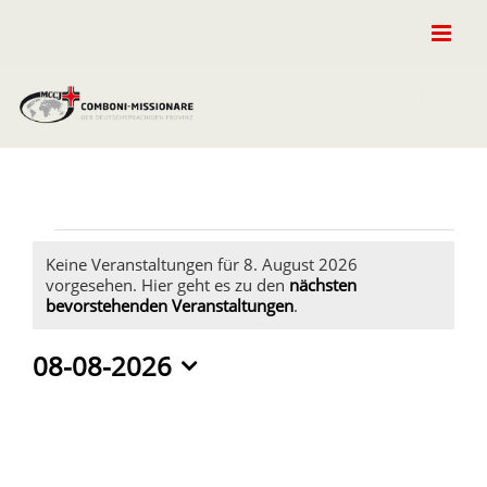
Zum
Inhalt
springen
Veranstaltungen
Keine Veranstaltungen für 8. August 2026
vorgesehen. Hier geht es zu den
nächsten
für
Hinweis
bevorstehenden Veranstaltungen
.
8.
08-08-2026
Datum
August
wählen.
2026