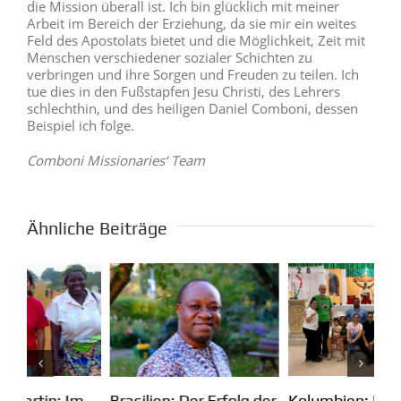
die Mission überall ist. Ich bin glücklich mit meiner
Arbeit im Bereich der Erziehung, da sie mir ein weites
Feld des Apostolats bietet und die Möglichkeit, Zeit mit
Menschen verschiedener sozialer Schichten zu
verbringen und ihre Sorgen und Freuden zu teilen. Ich
tue dies in den Fußstapfen Jesu Christi, des Lehrers
schlechthin, und des heiligen Daniel Comboni, dessen
Beispiel ich folge.
Comboni Missionaries‘ Team
Ähnliche Beiträge
Kolumbien: Mission in
m
Pa
Brasilien: Der Erfolg der