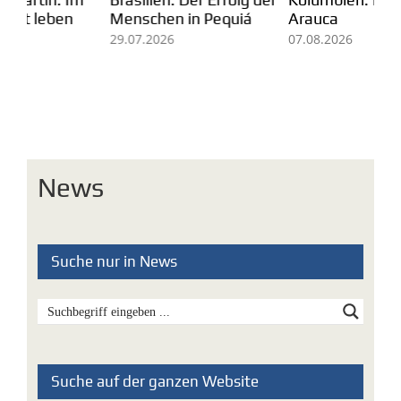
Arauca
Ei
Menschen in Pequiá
fü
07.08.2026
29.07.2026
Mi
05
News
Suche nur in News
Suche auf der ganzen Website