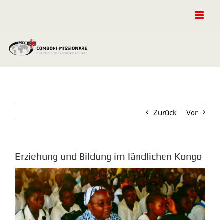
Zum
Inhalt
springen
Zurück
Vor
Erziehung und Bildung im ländlichen Kongo
Zeige
grösseres
Bild