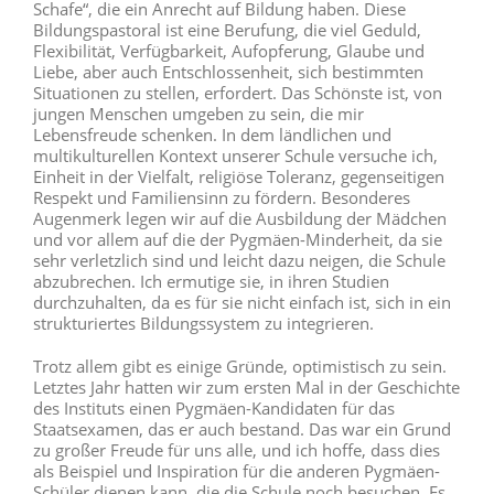
Schafe“, die ein Anrecht auf Bildung haben. Diese
Bildungspastoral ist eine Berufung, die viel Geduld,
Flexibilität, Verfügbarkeit, Aufopferung, Glaube und
Liebe, aber auch Entschlossenheit, sich bestimmten
Situationen zu stellen, erfordert. Das Schönste ist, von
jungen Menschen umgeben zu sein, die mir
Lebensfreude schenken. In dem ländlichen und
multikulturellen Kontext unserer Schule versuche ich,
Einheit in der Vielfalt, religiöse Toleranz, gegenseitigen
Respekt und Familiensinn zu fördern. Besonderes
Augenmerk legen wir auf die Ausbildung der Mädchen
und vor allem auf die der Pygmäen-Minderheit, da sie
sehr verletzlich sind und leicht dazu neigen, die Schule
abzubrechen. Ich ermutige sie, in ihren Studien
durchzuhalten, da es für sie nicht einfach ist, sich in ein
strukturiertes Bildungssystem zu integrieren.
Trotz allem gibt es einige Gründe, optimistisch zu sein.
Letztes Jahr hatten wir zum ersten Mal in der Geschichte
des Instituts einen Pygmäen-Kandidaten für das
Staatsexamen, das er auch bestand. Das war ein Grund
zu großer Freude für uns alle, und ich hoffe, dass dies
als Beispiel und Inspiration für die anderen Pygmäen-
Schüler dienen kann, die die Schule noch besuchen. Es