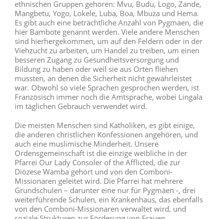
ethnischen Gruppen gehören: Mvu, Budu, Logo, Zande,
Mangbetu, Yogo, Lokele, Luba, Boa, Mbuza und Hema.
Es gibt auch eine beträchtliche Anzahl von Pygmäen, die
hier Bambote genannt werden. Viele andere Menschen
sind hierhergekommen, um auf den Feldern oder in der
Viehzucht zu arbeiten, um Handel zu treiben, um einen
besseren Zugang zu Gesundheitsversorgung und
Bildung zu haben oder weil sie aus Orten fliehen
mussten, an denen die Sicherheit nicht gewährleistet
war. Obwohl so viele Sprachen gesprochen werden, ist
Französisch immer noch die Amtsprache, wobei Lingala
im täglichen Gebrauch verwendet wird.
Die meisten Menschen sind Katholiken, es gibt einige,
die anderen christlichen Konfessionen angehören, und
auch eine muslimische Minderheit. Unsere
Ordensgemeinschaft ist die einzige weibliche in der
Pfarrei Our Lady Consoler of the Afflicted, die zur
Diözese Wamba gehört und von den Comboni-
Missionaren geleitet wird. Die Pfarrei hat mehrere
Grundschulen – darunter eine nur für Pygmäen -, drei
weiterführende Schulen, ein Krankenhaus, das ebenfalls
von den Comboni-Missionaren verwaltet wird, und
soziale Strukturen zur Förderung von Frauen.