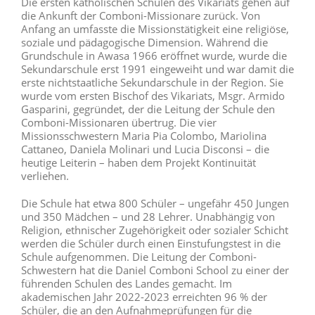
Die ersten katholischen Schulen des Vikariats gehen auf
die Ankunft der Comboni-Missionare zurück. Von
Anfang an umfasste die Missionstätigkeit eine religiöse,
soziale und pädagogische Dimension. Während die
Grundschule in Awasa 1966 eröffnet wurde, wurde die
Sekundarschule erst 1991 eingeweiht und war damit die
erste nichtstaatliche Sekundarschule in der Region. Sie
wurde vom ersten Bischof des Vikariats, Msgr. Armido
Gasparini, gegründet, der die Leitung der Schule den
Comboni-Missionaren übertrug. Die vier
Missionsschwestern Maria Pia Colombo, Mariolina
Cattaneo, Daniela Molinari und Lucia Disconsi – die
heutige Leiterin – haben dem Projekt Kontinuität
verliehen.
Die Schule hat etwa 800 Schüler – ungefähr 450 Jungen
und 350 Mädchen – und 28 Lehrer. Unabhängig von
Religion, ethnischer Zugehörigkeit oder sozialer Schicht
werden die Schüler durch einen Einstufungstest in die
Schule aufgenommen. Die Leitung der Comboni-
Schwestern hat die Daniel Comboni School zu einer der
führenden Schulen des Landes gemacht. Im
akademischen Jahr 2022-2023 erreichten 96 % der
Schüler, die an den Aufnahmeprüfungen für die