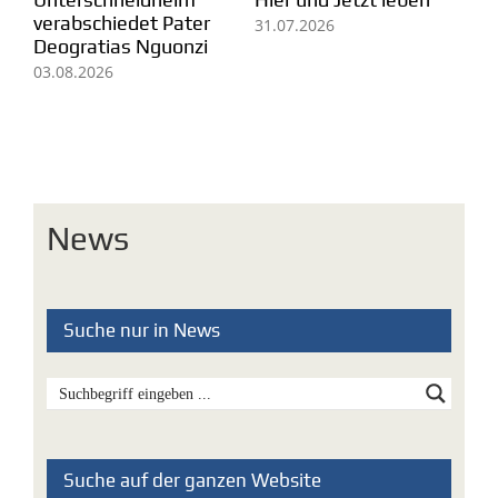
fü
07.08.2026
29.07.2026
Mi
05
News
Suche nur in News
Suche auf der ganzen Website