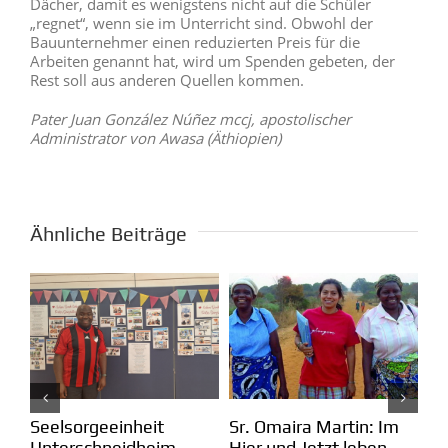
Dächer, damit es wenigstens nicht auf die Schüler
„regnet“, wenn sie im Unterricht sind. Obwohl der
Bauunternehmer einen reduzierten Preis für die
Arbeiten genannt hat, wird um Spenden gebeten, der
Rest soll aus anderen Quellen kommen.
Pater Juan González Núñez mccj, apostolischer
Administrator von Awasa (Äthiopien)
Ähnliche Beiträge
Kolumbien: Mission in
m
Pa
Brasilien: Der Erfolg der
Arauca
Ei
Menschen in Pequiá