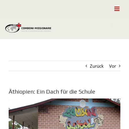
Zum
Inhalt
springen
Zurück
Vor
Äthiopien: Ein Dach für die Schule
Zeige
grösseres
Bild