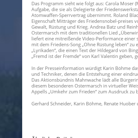
Das Programm sieht wie folgt aus: Carola Moser (
Aufgabe, die sie als Delegierte der Friedenswerk
Atomwaffen-Sperrvertrag übernimmt. Roland Blach, 
Eigenschaft Mitträger des Friedensnobel-preises vo
Gewalt, Rüstung und Krieg. Andrea Batz und Rein
Ostermarsch mit dem traditionellen Lied „Überwi
liefert eine mitreißende Video-Performance einer 
mit dem Friedens-Song „Ohne Rüstung leben“ zu ei
„Lyrikaden“, die einen Text der Hildegard von Bin
„Fremd ist der Fremde“ von Karl Valentin geben, 
In der Presseinformation würdigt Karin Böhme das
und Techniker, denen die Entstehung einer eindru
Das Aktionsbündnis Mahnwache lädt alle Bürgerin
diesem besonderen Ostermarsch in virtueller Wei
Appells „Umkehr zum Frieden“ zum Ausdruck zu b
Gerhard Schneider, Karin Böhme, Renate Huober