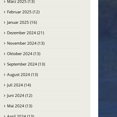
März 2025 (13)
Februar 2025 (12)
Januar 2025 (16)
Dezember 2024 (21)
November 2024 (13)
Oktober 2024 (13)
Mosambik: Wo das
September 2024 (13)
Evangelium weite Wege
zurücklegt
August 2024 (13)
27.07.2026
Juli 2024 (14)
Juni 2024 (12)
Mai 2024 (13)
April 2024 (13)