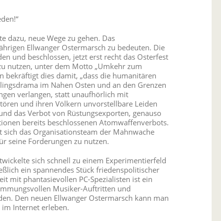
den!“
e dazu, neue Wege zu gehen. Das
ährigen Ellwanger Ostermarsch zu bedeuten. Die
en und beschlossen, jetzt erst recht das Osterfest
t zu nutzen, unter dem Motto „Umkehr zum
bekräftigt dies damit, „dass die humanitären
htlingsdrama im Nahen Osten und an den Grenzen
ngen verlangen, statt unaufhörlich mit
stören und ihren Völkern unvorstellbare Leiden
z und das Verbot von Rüstungsexporten, genauso
tionen bereits beschlossenen Atomwaffenverbots.
 hat sich das Organisationsteam der Mahnwache
für seine Forderungen zu nutzen.
twickelte sich schnell zu einem Experimentierfeld
ßlich ein spannendes Stück friedenspolitischer
 mit phantasievollen PC-Spezialisten ist ein
immungsvollen Musiker-Auftritten und
den. Den neuen Ellwanger Ostermarsch kann man
im Internet erleben.