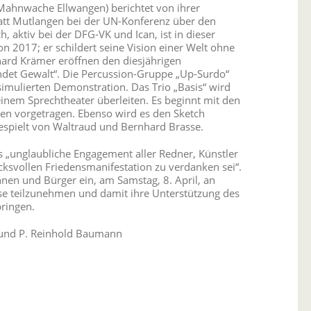
Mahnwache Ellwangen) berichtet von ihrer
statt Mutlangen bei der UN-Konferenz über den
aktiv bei der DFG-VK und Ican, ist in dieser
n 2017; er schildert seine Vision einer Welt ohne
hard Krämer eröffnen den diesjährigen
ndet Gewalt“. Die Percussion-Gruppe „Up-Surdo“
simulierten Demonstration. Das Trio „Basis“ wird
nem Sprechtheater überleiten. Es beginnt mit den
gen vorgetragen. Ebenso wird es den Sketch
gespielt von Waltraud und Bernhard Brasse.
 „unglaubliche Engagement aller Redner, Künstler
cksvollen Friedensmanifestation zu verdanken sei“.
nen und Bürger ein, am Samstag, 8. April, an
se teilzunehmen und damit ihre Unterstützung des
ringen.
 und P. Reinhold Baumann