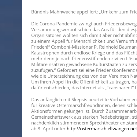
Bündnis Mahnwache appelliert: „Umkehr zum Frie
Die Corona-Pandemie zwingt auch Friedensbewegt
Versammlungsverbot schien das Aus für den diesj
Organisatoren wollten sich damit aber nicht abfind
zu einem Appell für Menschlichkeit und Vernunf
Frieden!“ Comboni-Missionar P. Reinhold Baumann 
Katastrophen durch endlose Kriege und das Flüc
mehr denn je nach friedensstiftenden zivilen Lösu
Militäreinsätzen gewachsene Kulturstaaten zu zer
zuzufügen.“ Gefordert sei eine Friedenskonferen
wie die Unterzeichnung des von den Vereinten Na
Um ihren Appell in die Öffentlichkeit zu tragen,
dafür entschieden, das Internet als „Transparent“ 
Das anfänglich mit Skepsis beurteilte Vorhaben en
für kreative OstermarschfreundInnen, denen schlie
Aktionsformen gelungen ist. Durch Zusammenarbeit
Gemeinschaftswerk aus starken Redebeiträgen, st
nachdenklich stimmendem Sprechtheater entstan
ab 8. April unter
http://ostermarsch.ellwangen.net