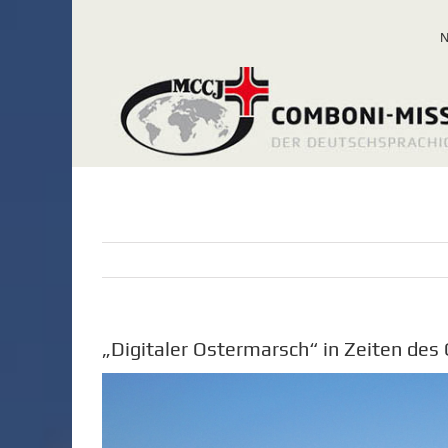
Zum
Inhalt
springen
„Digitaler Ostermarsch“ in Zeiten des
Zeige
grösseres
Bild