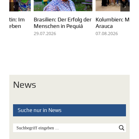
Kolumbien: Mission in
m
Pa
Brasilien: Der Erfolg der
Arauca
Ei
Menschen in Pequiá
fü
07.08.2026
29.07.2026
Mi
05
News
Suche nur in News