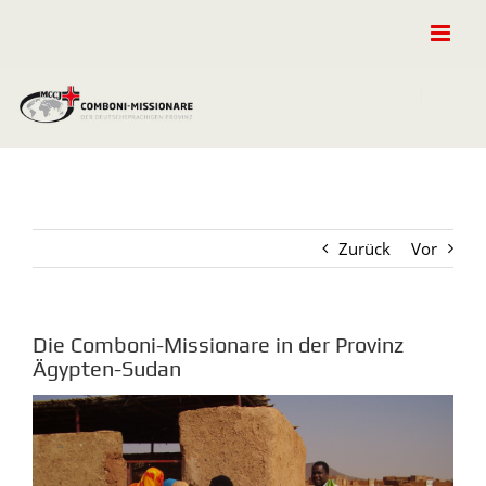
Zum
Inhalt
springen
Zurück
Vor
Die Comboni-Missionare in der Provinz
Ägypten-Sudan
Zeige
grösseres
Bild