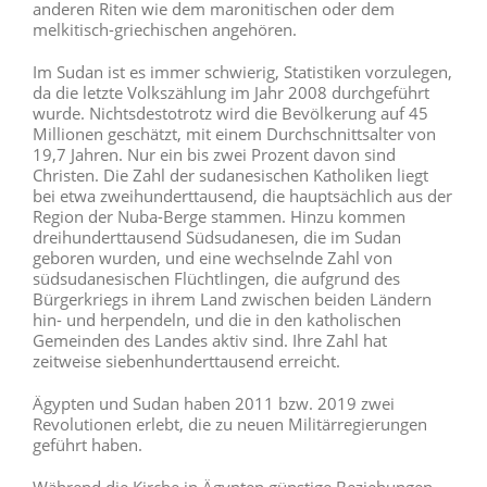
anderen Riten wie dem maronitischen oder dem
melkitisch-griechischen angehören.
Im Sudan ist es immer schwierig, Statistiken vorzulegen,
da die letzte Volkszählung im Jahr 2008 durchgeführt
wurde. Nichtsdestotrotz wird die Bevölkerung auf 45
Millionen geschätzt, mit einem Durchschnittsalter von
19,7 Jahren. Nur ein bis zwei Prozent davon sind
Christen. Die Zahl der sudanesischen Katholiken liegt
bei etwa zweihunderttausend, die hauptsächlich aus der
Region der Nuba-Berge stammen. Hinzu kommen
dreihunderttausend Südsudanesen, die im Sudan
geboren wurden, und eine wechselnde Zahl von
südsudanesischen Flüchtlingen, die aufgrund des
Bürgerkriegs in ihrem Land zwischen beiden Ländern
hin- und herpendeln, und die in den katholischen
Gemeinden des Landes aktiv sind. Ihre Zahl hat
zeitweise siebenhunderttausend erreicht.
Ägypten und Sudan haben 2011 bzw. 2019 zwei
Revolutionen erlebt, die zu neuen Militärregierungen
geführt haben.
Während die Kirche in Ägypten günstige Beziehungen