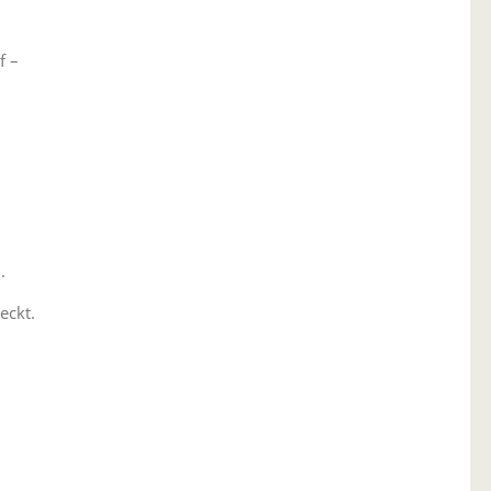
f –
.
eckt.