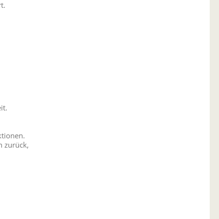
t.
it.
tionen.
n zurück,