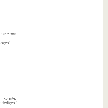
einer Arme
angen“.
.
fen konnte,
erledigen.“