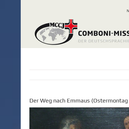
Zum
Inhalt
springen
Der Weg nach Emmaus (Ostermontag –
Zeige
grösseres
Bild