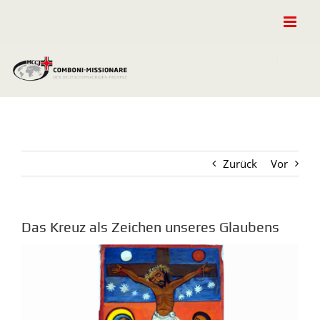
Zum
Inhalt
springen
Zurück
Vor
Das Kreuz als Zeichen unseres Glaubens
Zeige
grösseres
Bild