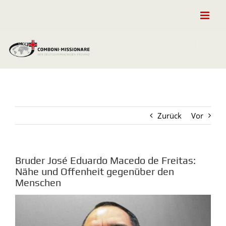
Zum
Inhalt
springen
Zurück
Vor
Bruder José Eduardo Macedo de Freitas:
Nähe und Offenheit gegenüber den
Menschen
Zeige
grösseres
Bild