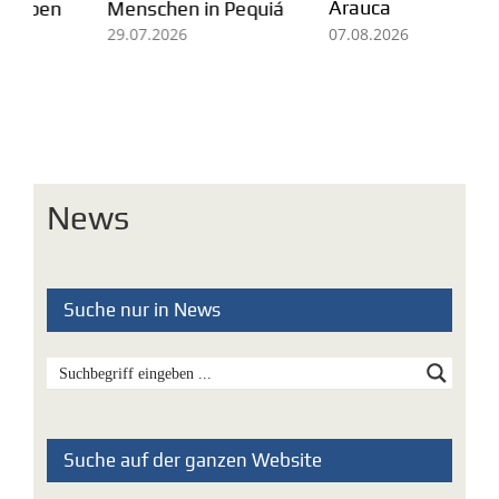
Arauca
Ei
Menschen in Pequiá
fü
07.08.2026
29.07.2026
Mi
05
News
Suche nur in News
Suche auf der ganzen Website