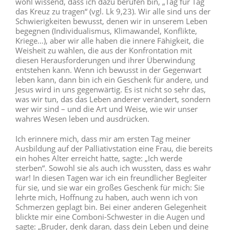
wohl wissend, dass ich dazu berufen bin, „Tag für Tag
das Kreuz zu tragen“ (vgl. Lk 9,23). Wir alle sind uns der
Schwierigkeiten bewusst, denen wir in unserem Leben
begegnen (Individualismus, Klimawandel, Konflikte,
Kriege…), aber wir alle haben die innere Fähigkeit, die
Weisheit zu wählen, die aus der Konfrontation mit
diesen Herausforderungen und ihrer Überwindung
entstehen kann. Wenn ich bewusst in der Gegenwart
leben kann, dann bin ich ein Geschenk für andere, und
Jesus wird in uns gegenwärtig. Es ist nicht so sehr das,
was wir tun, das das Leben anderer verändert, sondern
wer wir sind – und die Art und Weise, wie wir unser
wahres Wesen leben und ausdrücken.
Ich erinnere mich, dass mir am ersten Tag meiner
Ausbildung auf der Palliativstation eine Frau, die bereits
ein hohes Alter erreicht hatte, sagte: „Ich werde
sterben“. Sowohl sie als auch ich wussten, dass es wahr
war! In diesen Tagen war ich ein freundlicher Begleiter
für sie, und sie war ein großes Geschenk für mich: Sie
lehrte mich, Hoffnung zu haben, auch wenn ich von
Schmerzen geplagt bin. Bei einer anderen Gelegenheit
blickte mir eine Comboni-Schwester in die Augen und
sagte: „Bruder, denk daran, dass dein Leben und deine