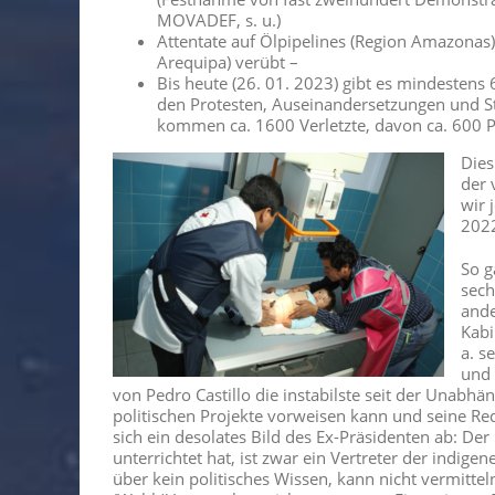
MOVADEF, s. u.)
Attentate auf Ölpipelines (Region Amazona
Arequipa) verübt –
Bis heute (26. 01. 2023) gibt es mindestens 6
den Protesten, Auseinandersetzungen und S
kommen ca. 1600 Verletzte, davon ca. 600 Po
Dies
der 
wir 
2022
So g
sech
ande
Kabi
a. s
und 
von Pedro Castillo die instabilste seit der Unabhä
politischen Projekte vorweisen kann und seine R
sich ein desolates Bild des Ex-Präsidenten ab: Der
unterrichtet hat, ist zwar ein Vertreter der indige
über kein politisches Wissen, kann nicht vermitte