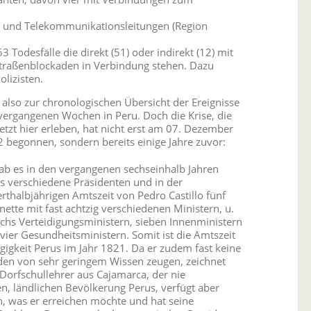
s) und Telekommunikationsleitungen (Region
3 Todesfälle die direkt (51) oder indirekt (12) mit
traßenblockaden in Verbindung stehen. Dazu
lizisten.
 also zur chronologischen Übersicht der Ereignisse
vergangenen Wochen in Peru. Doch die Krise, die
jetzt hier erleben, hat nicht erst am 07. Dezember
 begonnen, sondern bereits einige Jahre zuvor:
ab es in den vergangenen sechseinhalb Jahren
s verschiedene Präsidenten und in der
rthalbjährigen Amtszeit von Pedro Castillo fünf
nette mit fast achtzig verschiedenen Ministern, u.
echs Verteidigungsministern, sieben Innenministern
vier Gesundheitsministern. Somit ist die Amtszeit
ngigkeit Perus im Jahr 1821. Da er zudem fast keine
eden von sehr geringem Wissen zeugen, zeichnet
 Dorfschullehrer aus Cajamarca, der nie
nen, ländlichen Bevölkerung Perus, verfügt aber
ln, was er erreichen möchte und hat seine