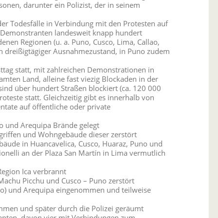
nen, darunter ein Polizist, der in seinem
 der Todesfälle in Verbindung mit den Protesten auf
n Demonstranten landesweit knapp hundert
denen Regionen (u. a. Puno, Cusco, Lima, Callao,
in dreißigtägiger Ausnahmezustand, in Puno zudem
ttag statt, mit zahlreichen Demonstrationen in
ten Land, alleine fast viezig Blockaden in der
ind über hundert Straßen blockiert (ca. 120 000
oteste statt. Gleichzeitig gibt es innerhalb von
tate auf öffentliche oder private
no und Arequipa Brände gelegt
griffen und Wohngebäude dieser zerstört
bäude in Huancavelica, Cusco, Huaraz, Puno und
nelli an der Plaza San Martín in Lima vermutlich
Region Ica verbrannt
Machu Picchu und Cusco – Puno zerstört
uno) und Arequipa eingenommen und teilweise
mmen und später durch die Polizei geräumt
anten, davon vier mit Verbindungen zum