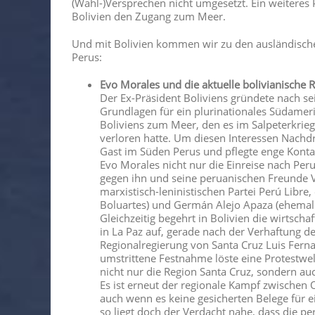
(Wahl-)Versprechen nicht umgesetzt. Ein weiteres 
Bolivien den Zugang zum Meer.
Und mit Bolivien kommen wir zu den ausländischen
Perus:
Evo Morales und die aktuelle bolivianische 
Der Ex-Präsident Boliviens gründete nach sei
Grundlagen für ein plurinationales Südameri
Boliviens zum Meer, den es im Salpeterkrieg
verloren hatte. Um diesen Interessen Nachd
Gast im Süden Perus und pflegte enge Kontak
Evo Morales nicht nur die Einreise nach Per
gegen ihn und seine peruanischen Freunde Vla
marxistisch-leninistischen Partei Perú Libre
Boluartes) und Germán Alejo Apaza (ehemali
Gleichzeitig begehrt in Bolivien die wirtscha
in La Paz auf, gerade nach der Verhaftung d
Regionalregierung von Santa Cruz Luis Fe
umstrittene Festnahme löste eine Protestwell
nicht nur die Region Santa Cruz, sondern au
Es ist erneut der regionale Kampf zwischen
auch wenn es keine gesicherten Belege für ei
so liegt doch der Verdacht nahe, dass die p