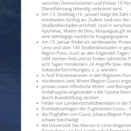
zwischen Demonstranten und Polizei 19 Perso
Dienstfahrzeug lebendig verbrannt wird.
Am 13. Streiktag (16. Januar) steigt die Zahl
mindestens fünfzig an. Zudem sind von de
Straßenblockaden errichtet. Und in verschie
Apurímac, Madre de Dios, Moquegua) gilt e
eine zehntägige nächtliche Ausgangssperre.
Am 19. Januar findet ein landesweiter Protes
Lima und über 140 Straßenblockaden in gesam
Region Puno. Auch an den folgenden Tagen s
LKW stecken fest) und es finden zahlreiche Pr
acht Tagen mindestens 24 Angriffe bzw. Atten
Gebäude/Einrichtungen, u. a. werden:
in fünf Polizeistationen in den Regionen Pu
mindestens zwei Minen (Region Cusco) ange
private sowie öffentliche Wohn- und Büroge
Andahuaylas angezündet o die Casona Marcio
durch Brandstiftung zerstört
Felder von Landwirtschaftsbetrieben in der 
Eisenbahnanlagen der Zugstrecken Cusco – 
die Flughäfen von Cusco, Juliaca (Region P
schwer beschädigt
die Universität San Marcos in Lima eingeno
(Festnahme von fast zweihundert Demonstr