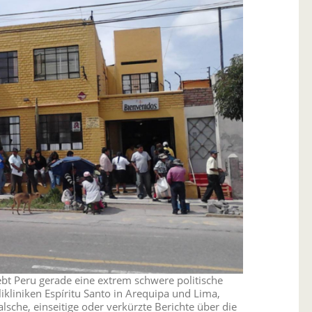
ebt Peru gerade eine extrem schwere politische
likliniken Espíritu Santo in Arequipa und Lima,
falsche, einseitige oder verkürzte Berichte über die