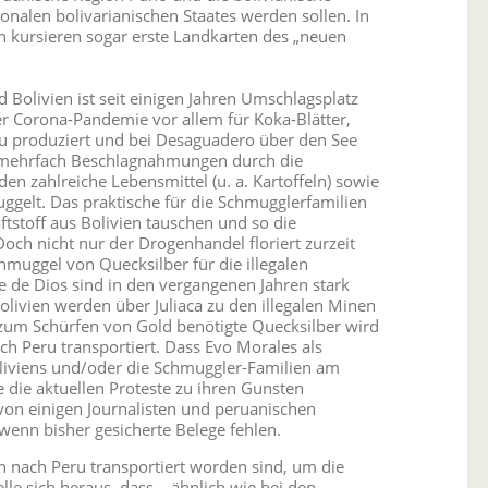
onalen bolivarianischen Staates werden sollen. In
n kursieren sogar erste Landkarten des „neuen
 Bolivien ist seit einigen Jahren Umschlagsplatz
er Corona-Pandemie vor allem für Koka-Blätter,
ru produziert und bei Desaguadero über den See
en mehrfach Beschlagnahmungen durch die
en zahlreiche Lebensmittel (u. a. Kartoffeln) sowie
muggelt. Das praktische für die Schmugglerfamilien
ftstoff aus Bolivien tauschen und so die
ch nicht nur der Drogenhandel floriert zurzeit
muggel von Quecksilber für die illegalen
de Dios sind in den vergangenen Jahren stark
livien werden über Juliaca zu den illegalen Minen
 zum Schürfen von Gold benötigte Quecksilber wird
ach Peru transportiert. Dass Evo Morales als
liviens und/oder die Schmuggler-Familien am
e die aktuellen Proteste zu ihren Gunsten
 von einigen Journalisten und peruanischen
nn bisher gesicherte Belege fehlen.
 nach Peru transportiert worden sind, um die
lle sich heraus, dass – ähnlich wie bei den