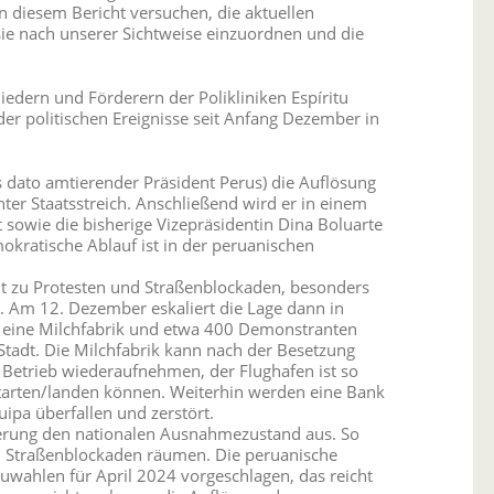
in diesem Bericht versuchen, die aktuellen
sie nach unserer Sichtweise einzuordnen und die
edern und Förderern der Polikliniken Espíritu
er politischen Ereignisse seit Anfang Dezember in
 dato amtierender Präsident Perus) die Auflösung
ter Staatsstreich. Anschließend wird er in einem
sowie die bisherige Vizepräsidentin Dina Boluarte
okratische Ablauf ist in der peruanischen
t zu Protesten und Straßenblockaden, besonders
. Am 12. Dezember eskaliert die Lage dann in
 eine Milchfabrik und etwa 400 Demonstranten
Stadt. Die Milchfabrik kann nach der Besetzung
 Betrieb wiederaufnehmen, der Flughafen ist so
 starten/landen können. Weiterhin werden eine Bank
ipa überfallen und zerstört.
erung den nationalen Ausnahmezustand aus. So
nd Straßenblockaden räumen. Die peruanische
uwahlen für April 2024 vorgeschlagen, das reicht