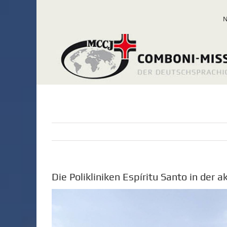
Zum
Inhalt
springen
Die Polikliniken Espíritu Santo in der a
Zeige
grösseres
Bild