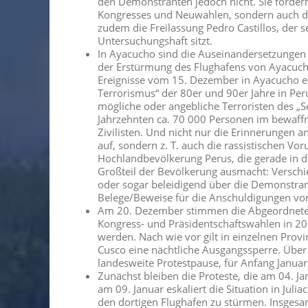
den Demonstranten jedoch nicht. Sie forder
Kongresses und Neuwahlen, sondern auch den
zudem die Freilassung Pedro Castillos, der se
Untersuchungshaft sitzt.
In Ayacucho sind die Auseinandersetzungen m
der Erstürmung des Flughafens von Ayacu
Ereignisse vom 15. Dezember in Ayacucho eri
Terrorismus“ der 80er und 90er Jahre in Per
mögliche oder angebliche Terroristen des „S
Jahrzehnten ca. 70 000 Personen im bewaffne
Zivilisten. Und nicht nur die Erinnerungen a
auf, sondern z. T. auch die rassistischen Vo
Hochlandbevölkerung Perus, die gerade in
Großteil der Bevölkerung ausmacht: Verschi
oder sogar beleidigend über die Demonstra
Belege/Beweise für die Anschuldigungen vo
Am 20. Dezember stimmen die Abgeordnete i
Kongress- und Präsidentschaftswahlen in 202
werden. Nach wie vor gilt in einzelnen Prov
Cusco eine nächtliche Ausgangssperre. Über
landesweite Protestpause, für Anfang Januar
Zunächst bleiben die Proteste, die am 04. J
am 09. Januar eskaliert die Situation in Ju
den dortigen Flughafen zu stürmen. Insgesa