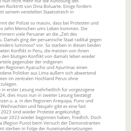
n nun nicht mehr nur die Auflösung des
 Rücktritt von Dina Boluarte. Einige fordern
it seinem vereitelten Staatsstreich in
it der Polizei so massiv, dass bei Protesten und
cho zehn Menschen ums Leben kommen. Die
nnern viele Peruaner an die „Zeit des
u. Damals ging der peruanische Staat radikal gegen
endero luminoso“ vor. So starben in diesen beiden
ten Konflikt in Peru, die meisten von ihnen
n den blutigen Konflikt von damals leben wieder
rurteile gegenüber der indigenen
 den Regionen Ayacucho und Apurímac einen
edene Politiker aus Lima äußern sich abwertend
nten im zentralen Hochland Perus ohne
rzulegen.
n erster Lesung mehrheitlich für vorgezogene
4, dies muss nun in zweiter Lesung bestätigt
inzen u. a. in den Regionen Arequipa, Puno und
 Weihnachten und Neujahr gibt es eine fast
 2023 sind wieder Proteste angekündigt.
anuar 2023 wieder begonnen haben, friedlich. Doch
liaca (Region Puno) beim Versuch der Demonstranten
mt sterben in Folge der Auseinandersetzungen