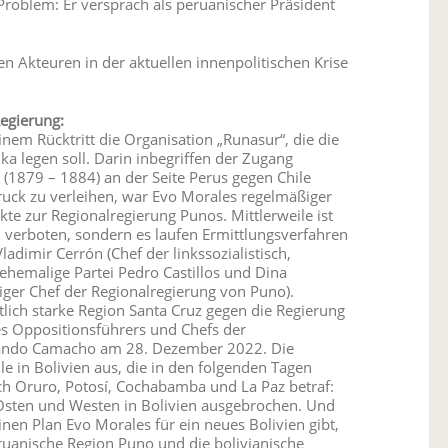
Problem: Er versprach als peruanischer Präsident
 Akteuren in der aktuellen innenpolitischen Krise
Regierung:
nem Rücktritt die Organisation „Runasur“, die die
ka legen soll. Darin inbegriffen der Zugang
 (1879 – 1884) an der Seite Perus gegen Chile
ruck zu verleihen, war Evo Morales regelmäßiger
te zur Regionalregierung Punos. Mittlerweile ist
u verboten, sondern es laufen Ermittlungsverfahren
dimir Cerrón (Chef der linkssozialistisch,
, ehemalige Partei Pedro Castillos und Dina
ger Chef der Regionalregierung von Puno).
ftlich starke Region Santa Cruz gegen die Regierung
es Oppositionsführers und Chefs der
rnando Camacho am 28. Dezember 2022. Die
e in Bolivien aus, die in den folgenden Tagen
ch Oruro, Potosí, Cochabamba und La Paz betraf:
 Osten und Westen in Bolivien ausgebrochen. Und
nen Plan Evo Morales für ein neues Bolivien gibt,
eruanische Region Puno und die bolivianische