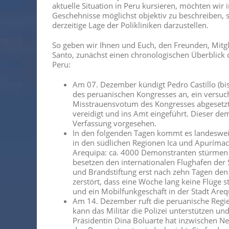
aktuelle Situation in Peru kursieren, möchten wir 
Geschehnisse möglichst objektiv zu beschreiben, 
derzeitige Lage der Polikliniken darzustellen.
So geben wir Ihnen und Euch, den Freunden, Mitgli
Santo, zunächst einen chronologischen Überblick d
Peru:
Am 07. Dezember kündigt Pedro Castillo (bis
des peruanischen Kongresses an, ein versuch
Misstrauensvotum des Kongresses abgesetzt 
vereidigt und ins Amt eingeführt. Dieser dem
Verfassung vorgesehen.
In den folgenden Tagen kommt es landeswei
in den südlichen Regionen Ica und Apurímac
Arequipa: ca. 4000 Demonstranten stürmen
besetzen den internationalen Flughafen der 
und Brandstiftung erst nach zehn Tagen den
zerstört, dass eine Woche lang keine Flüge
und ein Mobilfunkgeschäft in der Stadt Arequ
Am 14. Dezember ruft die peruanische Regi
kann das Militär die Polizei unterstützen u
Präsidentin Dina Boluarte hat inzwischen Ne