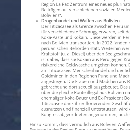
Region La Paz Zentrum eines neues plurinati
Beiträgen auf verschiedenen sozialen Medie
Boliviens“.
Drogenhandel und Waffen aus Bolivien
Der Titicacasee als Grenze zwischen Peru und
für verschiedenste Schmugglerwaren, seit d
Koka-Paste und Kokain. Diese werden in Pe
nach Bolivien transportiert. In 2022 fand
peruanischen Behörden statt. Weiterhin werd
Kraftstoff (u. a. Diesel) über den See gesch
ist dabei, dass sie Kokain aus Peru gegen Kra
risikoreiche Geldwäsche umgehen können. Do
am Titicacasee: Menschenhandel und der Sch
Goldminen in den Regionen Puno und Madre 
angestiegen. Die Frauen und Mädchen aus Bo
gebracht und dort sexuell ausgebeutet. Das
über die gleiche Route illegal aus Bolivien n
ehemaliger Koka-Bauer und Ex-Präsident Bo
Titicacasee dank ihrer florierenden Geschäft
ausnutzen und finanziell unterstützen, wird
Kongressabgeordneten angenommen, auch we
Hinzu kommt, dass vermutlich aus Bolivien Waffen
Proteste in der Region Puno zu unterstützen. Es ste