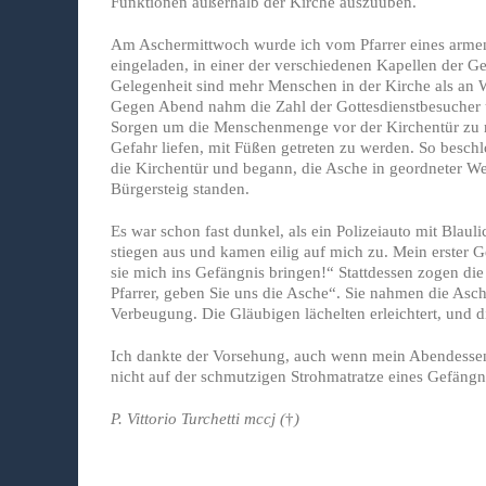
Funktionen außerhalb der Kirche auszuüben.
Am Aschermittwoch wurde ich vom Pfarrer eines armen 
eingeladen, in einer der verschiedenen Kapellen der Ge
Gelegenheit sind mehr Menschen in der Kirche als an W
Gegen Abend nahm die Zahl der Gottesdienstbesucher u
Sorgen um die Menschenmenge vor der Kirchentür zu m
Gefahr liefen, mit Füßen getreten zu werden. So beschlo
die Kirchentür und begann, die Asche in geordneter We
Bürgersteig standen.
Es war schon fast dunkel, als ein Polizeiauto mit Blauli
stiegen aus und kamen eilig auf mich zu. Mein erster 
sie mich ins Gefängnis bringen!“ Stattdessen zogen die
Pfarrer, geben Sie uns die Asche“. Sie nahmen die Asc
Verbeugung. Die Gläubigen lächelten erleichtert, und d
Ich dankte der Vorsehung, auch wenn mein Abendessen
nicht auf der schmutzigen Strohmatratze eines Gefängni
P. Vittorio Turchetti mccj (
†
)