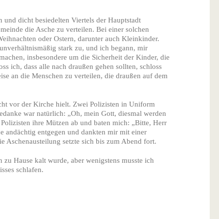
und dicht besiedelten Viertels der Hauptstadt
meinde die Asche zu verteilen. Bei einer solchen
eihnachten oder Ostern, darunter auch Kleinkinder.
nverhältnismäßig stark zu, und ich begann, mir
achen, insbesondere um die Sicherheit der Kinder, die
ss ich, dass alle nach draußen gehen sollten, schloss
ise an die Menschen zu verteilen, die draußen auf dem
cht vor der Kirche hielt. Zwei Polizisten in Uniform
Gedanke war natürlich: „Oh, mein Gott, diesmal werden
 Polizisten ihre Mützen ab und baten mich: „Bitte, Herr
he andächtig entgegen und dankten mir mit einer
ie Aschenausteilung setzte sich bis zum Abend fort.
 zu Hause kalt wurde, aber wenigstens musste ich
sses schlafen.