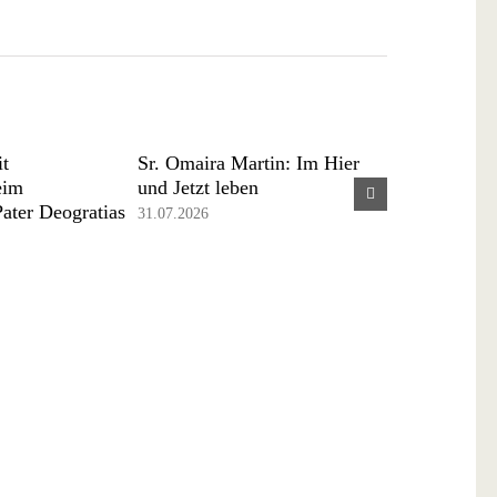
it
Sr. Omaira Martin: Im Hier
Brasilien: D
eim
und Jetzt leben
Menschen i
Pater Deogratias
31.07.2026
29.07.2026