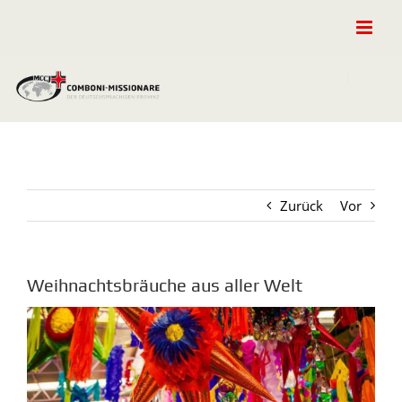
Zum
Inhalt
springen
Zurück
Vor
Weihnachtsbräuche aus aller Welt
Zeige
grösseres
Bild