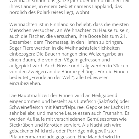
Weihnachtsmann das ganze Jahr über im nördlichen Teil
ihres Landes, in einem Gebiet namens Lappland, das
nördlich des Polarkreises liegt, wohnt.
Weihnachten ist in Finnland so beliebt, dass die meisten
Menschen versuchen, an Weihnachten zu Hause zu sein,
auch die Fischer, die versuchen, ihre Boote bis zum 21.
Dezember, dem Thomastag, in den Hafen zu bringen.
Sogar Tiere werden in die Weihnachtsfeierlichkeiten
einbezogen: Die Bauern hängen eine Weizengarbe an
einen Baum, die von den Vögeln gefressen und
aufgepickt wird. Auch Nüsse und Talg werden in Säcken
von den Zweigen an die Bäume gehängt. Für die Finnen
bedeutet „Freude an der Welt“, alle Lebewesen
einzubeziehen.
Die Hauptmahlzeit der Finnen wird an Heiligabend
eingenommen und besteht aus Lutefisch (Salzfisch) oder
Schweinefleisch mit Kartoffelpüree. Gepökelter Lachs ist
sehr beliebt, und manche Leute essen auch Truthahn. Es
werden Aufläufe mit verschiedenen Gemüsesorten wie
Steckrüben und Karotten serviert. Als Nachtisch wird
gebackener Milchreis oder Porridge mit gewürzter
Pflaumenmarmelade gegessen. Eine Mandel wird im