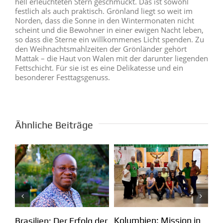
hell erleuchteten Stern geschmückt. Das ist sowohl
festlich als auch praktisch. Grönland liegt so weit im
Norden, dass die Sonne in den Wintermonaten nicht
scheint und die Bewohner in einer ewigen Nacht leben,
so dass die Sterne ein willkommenes Licht spenden. Zu
den Weihnachtsmahlzeiten der Grönländer gehört
Mattak – die Haut von Walen mit der darunter liegenden
Fettschicht. Für sie ist es eine Delikatesse und ein
besonderer Festtagsgenuss.
Ähnliche Beiträge
Kolumbien: Mission in
m
Pa
Brasilien: Der Erfolg der