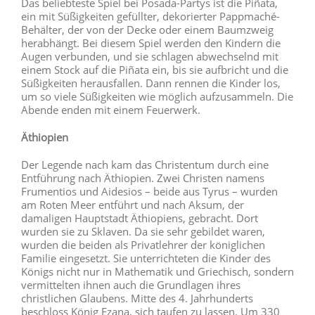
Das beliebteste Spiel bei Posada-Partys ist die Piñata,
ein mit Süßigkeiten gefüllter, dekorierter Pappmaché-
Behälter, der von der Decke oder einem Baumzweig
herabhängt. Bei diesem Spiel werden den Kindern die
Augen verbunden, und sie schlagen abwechselnd mit
einem Stock auf die Piñata ein, bis sie aufbricht und die
Süßigkeiten herausfallen. Dann rennen die Kinder los,
um so viele Süßigkeiten wie möglich aufzusammeln. Die
Abende enden mit einem Feuerwerk.
Äthiopien
Der Legende nach kam das Christentum durch eine
Entführung nach Äthiopien. Zwei Christen namens
Frumentios und Aidesios – beide aus Tyrus – wurden
am Roten Meer entführt und nach Aksum, der
damaligen Hauptstadt Äthiopiens, gebracht. Dort
wurden sie zu Sklaven. Da sie sehr gebildet waren,
wurden die beiden als Privatlehrer der königlichen
Familie eingesetzt. Sie unterrichteten die Kinder des
Königs nicht nur in Mathematik und Griechisch, sondern
vermittelten ihnen auch die Grundlagen ihres
christlichen Glaubens. Mitte des 4. Jahrhunderts
beschloss König Ezana, sich taufen zu lassen. Um 330