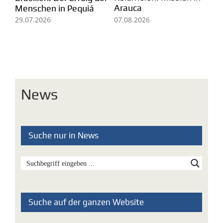
Arauca
Ei
Menschen in Pequiá
fü
07.08.2026
29.07.2026
Mi
05
News
Suche nur in News
Suche auf der ganzen Website