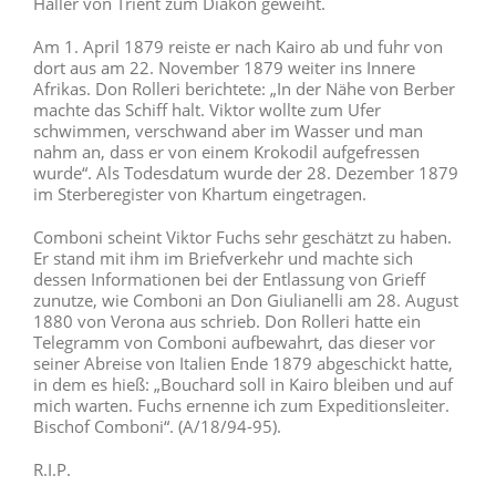
Haller von Trient zum Diakon geweiht.
Am 1. April 1879 reiste er nach Kairo ab und fuhr von
dort aus am 22. November 1879 weiter ins Innere
Afrikas. Don Rolleri berichtete: „In der Nähe von Berber
machte das Schiff halt. Viktor wollte zum Ufer
schwimmen, verschwand aber im Wasser und man
nahm an, dass er von einem Krokodil aufgefressen
wurde“. Als Todesdatum wurde der 28. Dezember 1879
im Sterberegister von Khartum eingetragen.
Comboni scheint Viktor Fuchs sehr geschätzt zu haben.
Er stand mit ihm im Briefverkehr und machte sich
dessen Informationen bei der Entlassung von Grieff
zunutze, wie Comboni an Don Giulianelli am 28. August
1880 von Verona aus schrieb. Don Rolleri hatte ein
Telegramm von Comboni aufbewahrt, das dieser vor
seiner Abreise von Italien Ende 1879 abgeschickt hatte,
in dem es hieß: „Bouchard soll in Kairo bleiben und auf
mich warten. Fuchs ernenne ich zum Expeditionsleiter.
Bischof Comboni“. (A/18/94-95).
R.I.P.