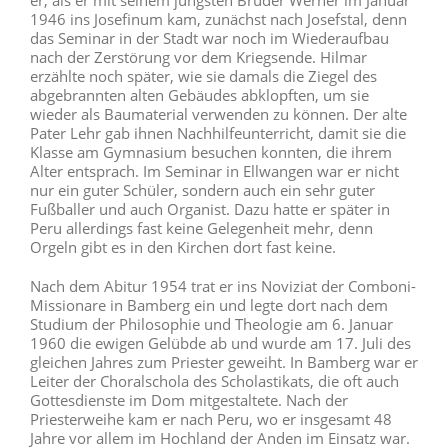
er, als er mit seinem jüngsten Bruder Werner im Januar
1946 ins Josefinum kam, zunächst nach Josefstal, denn
das Seminar in der Stadt war noch im Wiederaufbau
nach der Zerstörung vor dem Kriegsende. Hilmar
erzählte noch später, wie sie damals die Ziegel des
abgebrannten alten Gebäudes abklopften, um sie
wieder als Baumaterial verwenden zu können. Der alte
Pater Lehr gab ihnen Nachhilfeunterricht, damit sie die
Klasse am Gymnasium besuchen konnten, die ihrem
Alter entsprach. Im Seminar in Ellwangen war er nicht
nur ein guter Schüler, sondern auch ein sehr guter
Fußballer und auch Organist. Dazu hatte er später in
Peru allerdings fast keine Gelegenheit mehr, denn
Orgeln gibt es in den Kirchen dort fast keine.
Nach dem Abitur 1954 trat er ins Noviziat der Comboni-
Missionare in Bamberg ein und legte dort nach dem
Studium der Philosophie und Theologie am 6. Januar
1960 die ewigen Gelübde ab und wurde am 17. Juli des
gleichen Jahres zum Priester geweiht. In Bamberg war er
Leiter der Choralschola des Scholastikats, die oft auch
Gottesdienste im Dom mitgestaltete. Nach der
Priesterweihe kam er nach Peru, wo er insgesamt 48
Jahre vor allem im Hochland der Anden im Einsatz war.