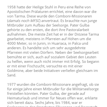
1958 hatte der Heilige Stuhl in Peru eine Reihe von
Apostolischen Prälaturen errichtet, eine davon war die
von Tarma. Diese wurde den Comboni-Missionaren
(
damals noch MFSC
) anvertraut. Es brauchte nun junge
Mitbrüder zum Aufbau der Seelsorge. Pater Gulba
gehörte zu den ersten, die dort ihre Pastoralarbeit
aufnahmen. Die meiste Zeit hat er in der Diözese Tarma
gearbeitet, meistens in Pfarreien auf Höhen um die
4000 Meter, so in Junin, in Huariaca, in Palca und
anderen. Es handelte sich um sehr ausgedehnte
Pfarreien mit vielen Dörfern. Neben der Seelsorgearbeit
bemühte er sich, auch auf sozialem Gebiet den Leuten
zu helfen, wenn auch nicht immer mit Erfolg. So begann
er mit einer Fischzucht, versuchte es mit einer
Goldmine, aber beide Initiativen verliefen gleichsam im
Sand.
1977 wurden die Comboni-Missionare angefragt, ob sie
für einige Jahre einen Mitbruder für die Militärseelsorge
freistellen könnten. Pater Gulba, der gerade auf
Heimaturlaub und immer für Neues offen war, erklärte
sich bereit dazu. Sechs Jahre, bis 1984, war er