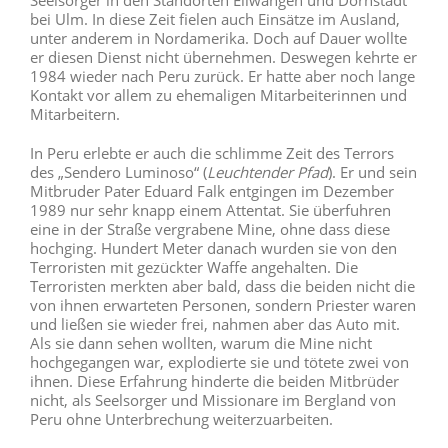
Seelsorger in den Standorten Ellwangen und Dornstadt
bei Ulm. In diese Zeit fielen auch Einsätze im Ausland,
unter anderem in Nordamerika. Doch auf Dauer wollte
er diesen Dienst nicht übernehmen. Deswegen kehrte er
1984 wieder nach Peru zurück. Er hatte aber noch lange
Kontakt vor allem zu ehemaligen Mitarbeiterinnen und
Mitarbeitern.
In Peru erlebte er auch die schlimme Zeit des Terrors
des „Sendero Luminoso“ (
Leuchtender Pfad
). Er und sein
Mitbruder Pater Eduard Falk entgingen im Dezember
1989 nur sehr knapp einem Attentat. Sie überfuhren
eine in der Straße vergrabene Mine, ohne dass diese
hochging. Hundert Meter danach wurden sie von den
Terroristen mit gezückter Waffe angehalten. Die
Terroristen merkten aber bald, dass die beiden nicht die
von ihnen erwarteten Personen, sondern Priester waren
und ließen sie wieder frei, nahmen aber das Auto mit.
Als sie dann sehen wollten, warum die Mine nicht
hochgegangen war, explodierte sie und tötete zwei von
ihnen. Diese Erfahrung hinderte die beiden Mitbrüder
nicht, als Seelsorger und Missionare im Bergland von
Peru ohne Unterbrechung weiterzuarbeiten.