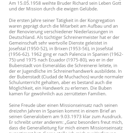
Am 15.05.1958 weihte Bruder Richard sein Leben Gott
und der Mission durch die ewigen Gelübde.
Die ersten Jahre seiner Tätigkeit in der Kongregation
waren geprägt durch die Mitarbeit am Aufbau und an
der Renovierung verschiedener Niederlassungen in
Deutschland. Als tüchtiger Schreinermeister hat er der
Gemeinschaft sehr wertvolle Dienste geleistet in
Josefstal (1950-52), in Brixen (1953-56), in Josefstal
(1956-62). 1962 ging er nach Palencia in Spanien (1962-
75) und 1975 nach Ecuador (1975-80), wo er in der
Bubenstadt von Esmeraldas die Schreinerei leitete, in
der er Jugendliche im Schreinerhandwerk ausbildete. In
der Bubenstadt (Ciudad de Muchachos) wurde normaler
Schulunterricht gehalten, aber es bestand auch die
Möglichkeit, ein Handwerk zu erlernen. Die Buben
kamen für gewöhnlich aus zerrütteten Familien.
Seine Freude über einen Missionseinsatz nach seinen
dreizehn Jahren in Spanien kommt in einem Brief an
seinen Generalobern am 9.03.1973 klar zum Ausdruck.
Er schreibt unter anderem: „Ganz besonders freut mich,
dass die Generalleitung für mich einem Missionseinsatz