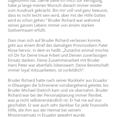
zugestimmt hat. Gerne stelle ich mich zur Verfügung,
habe ja lange meinen Wunsch danach immer wieder
zum Ausdruck gebracht. Bin mir voll und ganz bewusst,
dass es nicht leicht sein wird, aber mit der Hilfe Gottes
wird es schon gehen.“ Bruder Richard war während
seines ganzen Lebens immer von einem starken
Gottvertrauen erfüllt.
Dass man sich auf Bruder Richard verlassen konnte,
geht aus einem Brief des damaligen Provinzobern Pater
Klose hervor, in dem es heißt: „Zunächst einmal möchte
ich Dir für Deine treue Arbeit und Deinen zuverlässigen
Einsatz danken. Deine Zusammenarbeit mit Bruder
Hans Peter war ebenfalls lobenswert. Deine Bereitschaft
immer loyal mitzuarbeiten, ist vorbildlich“.
Bruder Richard hatte nach seiner Rückkehr aus Ecuador
in Ellwangen die Schreinerei vorübergehend geleitet, bis
Bruder Michael Dietrich kam und sie übernahm. Bruder
Richard war bei der Personalplanung immer flexibel,
was ja nicht selbstverständlich ist. Er hat nie auf stur
geschaltet. Er war auch sehr dankbar für jede finanzielle
Hilfe, die ihm aus der Heimat bei seinem
Missionseinsatz in Ecuador gewährt wurde.