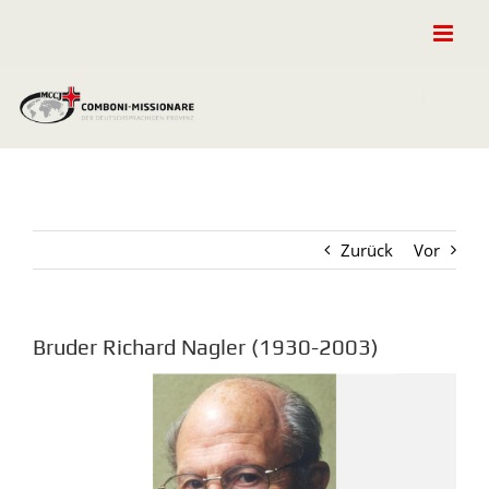
Zum
Inhalt
springen
Zurück
Vor
Bruder Richard Nagler (1930-2003)
Zeige
grösseres
Bild