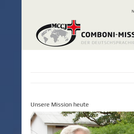
Zum
Inhalt
springen
Unsere Mission heute
Zeige
grösseres
Bild