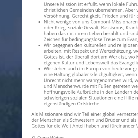
Unsere Mission ist erfüllt, wenn lokale Füh
christlichen Gemeinden übernehmen. Aber w
Versöhnung, Gerechtigkeit, Frieden und für
Nicht wenige von uns Comboni-Missionaren
oder Krieg, soziale Gewalt, Rassismus, Kra
haben das mit ihrem Leben bezahlt und sind
Zeichen für bedingungslose Treue zum Evan
Wir begegnen den kulturellen und religiöse
arbeiten, mit Respekt und Wertschätzung, we
Gottes ist, der überall dort am Werk ist, wo
eigenen Kultur und Lebenswelt das Evangel
Wir stehen auch im Europa von heute vor 
eine Haltung globaler Gleichgültigkeit, we
Unrecht nicht mehr wahrgenommen wird, we
und Menschenwürde mit Füßen getreten wer
hoffnungsvolle Aufbrüche in den Ländern de
schwierigen sozialen Situationen eine Hilfe 
eigenständigen Ortskirche.
Als Missionare sind wir Teil einer global vernetzt
der Menschen als Schwestern und Brüder und als 
Gottes für die Welt Anteil haben und füreinande
P. Franz Weber