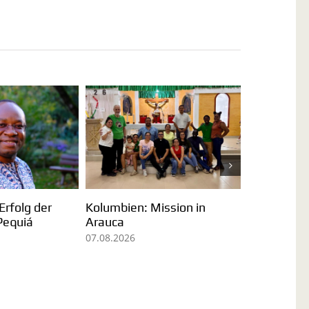
Sr. Omaira Martin: I
 Ein
Seelsorgeeinheit
und Jetzt leben
Unterschneidheim
verabschiedet Pater
31.07.2026
Deogratias Nguonzi
03.08.2026