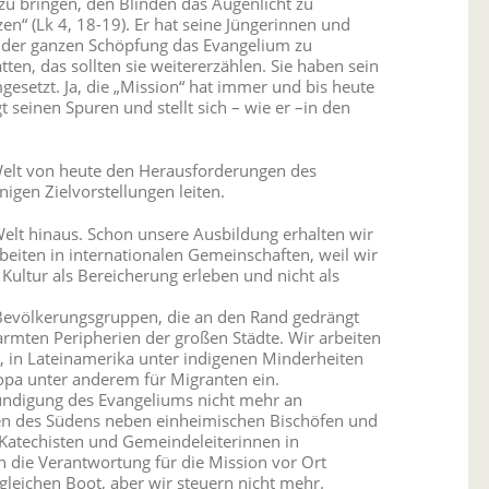
zu bringen, den Blinden das Augenlicht zu
en“ (Lk 4, 18-19). Er hat seine Jüngerinnen und
d der ganzen Schöpfung das Evangelium zu
tten, das sollten sie weitererzählen. Sie haben sein
esetzt. Ja, die „Mission“ hat immer und bis heute
t seinen Spuren und stellt sich – wie er –in den
Welt von heute den Herausforderungen des
nigen Zielvorstellungen leiten.
Welt hinaus. Schon unsere Ausbildung erhalten wir
beiten in internationalen Gemeinschaften, weil wir
ultur als Bereicherung erleben und nicht als
Bevölkerungsgruppen, die an den Rand gedrängt
rmten Peripherien der großen Städte. Wir arbeiten
, in Lateinamerika unter indigenen Minderheiten
opa unter anderem für Migranten ein.
kündigung des Evangeliums nicht mehr an
chen des Südens neben einheimischen Bischöfen und
 Katechisten und Gemeindeleiterinnen in
n die Verantwortung für die Mission vor Ort
leichen Boot, aber wir steuern nicht mehr.