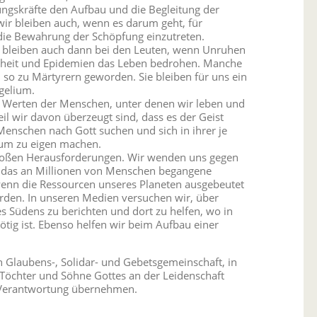
rungskräfte den Aufbau und die Begleitung der
ir bleiben auch, wenn es darum geht, für
 die Bewahrung der Schöpfung einzutreten.
 bleiben auch dann bei den Leuten, wenn Unruhen
nkheit und Epidemien das Leben bedrohen. Manche
 so zu Märtyrern geworden. Sie bleiben für uns ein
gelium.
n Werten der Menschen, unter denen wir leben und
il wir davon überzeugt sind, dass es der Geist
 Menschen nach Gott suchen und sich in ihrer je
ium zu eigen machen.
großen Herausforderungen. Wir wenden uns gegen
nn das an Millionen von Menschen begangene
nn die Ressourcen unseres Planeten ausgebeutet
den. In unseren Medien versuchen wir, über
s Südens zu berichten und dort zu helfen, wo in
nötig ist. Ebenso helfen wir beim Aufbau einer
en Glaubens-, Solidar- und Gebetsgemeinschaft, in
Töchter und Söhne Gottes an der Leidenschaft
r Verantwortung übernehmen.