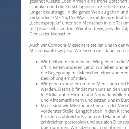
gesandt wusste, „den Armen eine frohe Botschaft 
schenken und die Zerschlagenen in Freiheit zu setz
Jünger beauftragt „in die ganze Welt zu gehen un
verkünden“ (Mk 16,15). Was sie mit Jesus erlebt ha
„Lebensprojekt“ unter den Menschen in die Tat umg
mit Jesus selbst zu tun. Wer ihm begegnet, der folg
Dienst der Menschen.
Auch wir Comboni-Missionare stellen uns in der 
Missionsauftrags Jesu. Wir lassen uns dabei von ei
Wir bleiben nicht daheim. Wir gehen in die 
oft in einem anderen Land. Wir leben und ar
die Begegnung mit Menschen einer anderen K
Bedrohung empfinden.
Wir gehen vor allem zu den Menschen und 
werden. Deshalb findet man uns an den vera
in Afrika unter Hirten- und Nomadenvölkern
und Afroamerikanern und setzen uns in Eur
Meist sind wir Missionare heute in der Ver
vorderster Stelle. Längst haben in den Kir
Priestern zahlreiche Frauen und Männer als
zahlreichen pastoralen und sozialen Dienste
übernommen. Wir sitzen noch mit ihnen im g