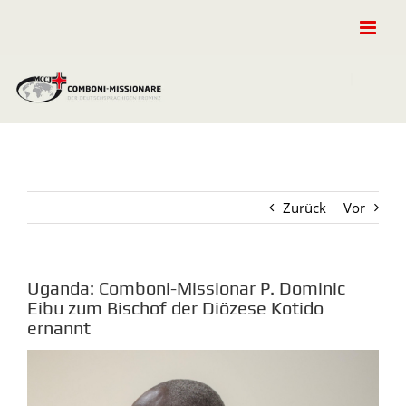
Zum
Inhalt
springen
Zurück
Vor
Uganda: Comboni-Missionar P. Dominic
Eibu zum Bischof der Diözese Kotido
ernannt
Zeige
grösseres
Bild