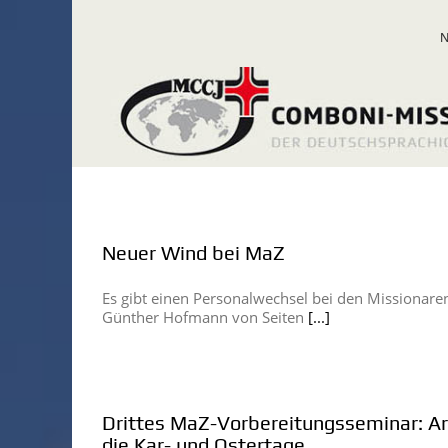
Zum
Inhalt
springen
Neuer Wind bei MaZ
Es gibt einen Personalwechsel bei den Missionaren
Günther Hofmann von Seiten
[...]
Drittes MaZ-Vorbereitungsseminar: A
die Kar- und Ostertage