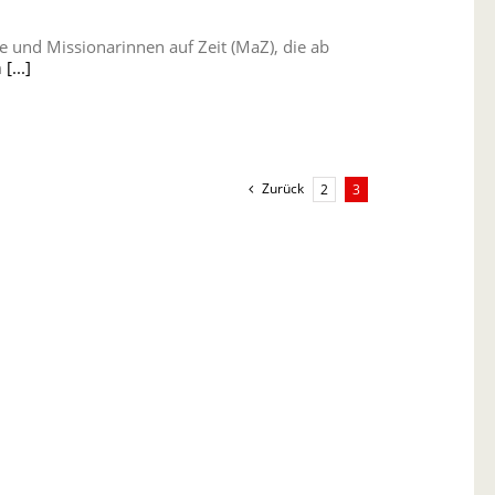
e und Missionarinnen auf Zeit (MaZ), die ab
m
[...]
Zurück
2
3