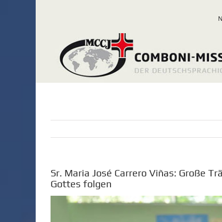
Zum
Inhalt
springen
Sr. Maria José Carrero Viñas: Große T
Gottes folgen
Zeige
grösseres
Bild