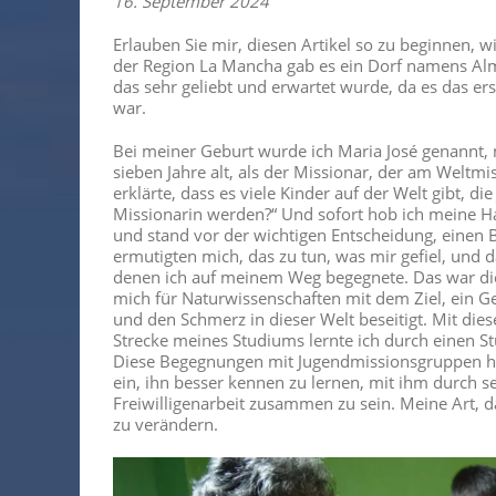
16. September 2024
Erlauben Sie mir, diesen Artikel so zu beginnen, w
der Region La Mancha gab es ein Dorf namens Al
das sehr geliebt und erwartet wurde, da es das e
war.
Bei meiner Geburt wurde ich Maria José genannt, 
sieben Jahre alt, als der Missionar, der am Weltm
erklärte, dass es viele Kinder auf der Welt gibt, d
Missionarin werden?“ Und sofort hob ich meine Ha
und stand vor der wichtigen Entscheidung, einen B
ermutigten mich, das zu tun, was mir gefiel, und
denen ich auf meinem Weg begegnete. Das war die e
mich für Naturwissenschaften mit dem Ziel, ein Ge
und den Schmerz in dieser Welt beseitigt. Mit di
Strecke meines Studiums lernte ich durch einen 
Diese Begegnungen mit Jugendmissionsgruppen hab
ein, ihn besser kennen zu lernen, mit ihm durch 
Freiwilligenarbeit zusammen zu sein. Meine Art, 
zu verändern.