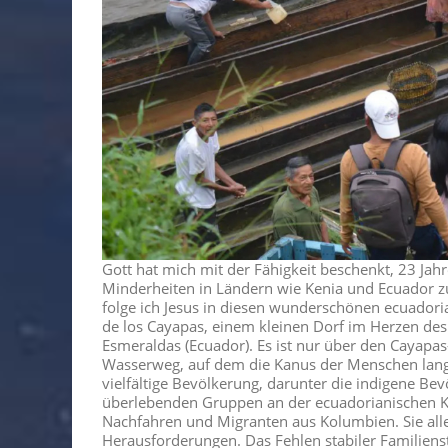
Gott hat mich mit der Fähigkeit beschenkt, 23 Ja
Minderheiten in Ländern wie Kenia und Ecuador zu 
folge ich Jesus in diesen wunderschönen ecuadori
de los Cayapas, einem kleinen Dorf im Herzen de
Esmeraldas (Ecuador). Es ist nur über den Cayapa
Wasserweg, auf dem die Kanus der Menschen langs
vielfältige Bevölkerung, darunter die indigene Be
überlebenden Gruppen an der ecuadorianischen Küs
Nachfahren und Migranten aus Kolumbien. Sie alle
Herausforderungen. Das Fehlen stabiler Familienstr