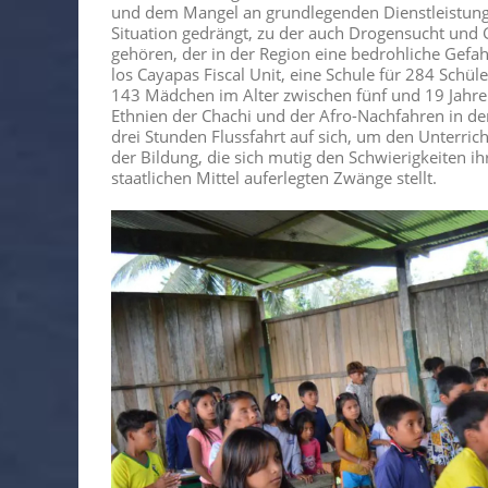
und dem Mangel an grundlegenden Dienstleistunge
Situation gedrängt, zu der auch Drogensucht u
gehören, der in der Region eine bedrohliche Gefahr
los Cayapas Fiscal Unit, eine Schule für 284 Schü
143 Mädchen im Alter zwischen fünf und 19 Jahre
Ethnien der Chachi und der Afro-Nachfahren in de
drei Stunden Flussfahrt auf sich, um den Unterrich
der Bildung, die sich mutig den Schwierigkeiten 
staatlichen Mittel auferlegten Zwänge stellt.