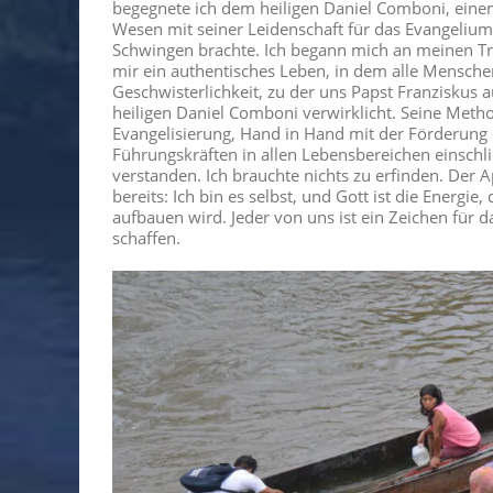
begegnete ich dem heiligen Daniel Comboni, ein
Wesen mit seiner Leidenschaft für das Evangelium
Schwingen brachte. Ich begann mich an meinen Tr
mir ein authentisches Leben, in dem alle Menschen
Geschwisterlichkeit, zu der uns Papst Franziskus 
heiligen Daniel Comboni verwirklicht. Seine Metho
Evangelisierung, Hand in Hand mit der Förderung
Führungskräften in allen Lebensbereichen einschlie
verstanden. Ich brauchte nichts zu erfinden. Der Ap
bereits: Ich bin es selbst, und Gott ist die Energi
aufbauen wird. Jeder von uns ist ein Zeichen für 
schaffen.