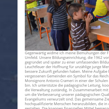
Gegenwärtig widme ich meine Bemühungen der Fö
Umfeld. Unsere Bildungseinrichtung, die 1962 von
gegründet und später zu einer umfassenden Bildun
Leuchtfeuer der Hoffnung für unzählige junge Men
bessere Zukunft gefunden haben. Meine Aufgabe be
vergessenen Gemeinden ein Symbol für das Reich G
Monsignore Antonio Crameri in einer der Schulen 
bin. Ich unterstütze die pädagogische Leitung, ko
die Verwaltung zuständig. In Zusammenarbeit mit
um die Verbesserung unserer pädagogischen Qualit
Evangeliums verwurzelt sind. Das gemeinsame Ziel 
hochqualifizierte Menschen heranzubilden, die in 
gestalten. Die knappen finanziellen Mittel begren