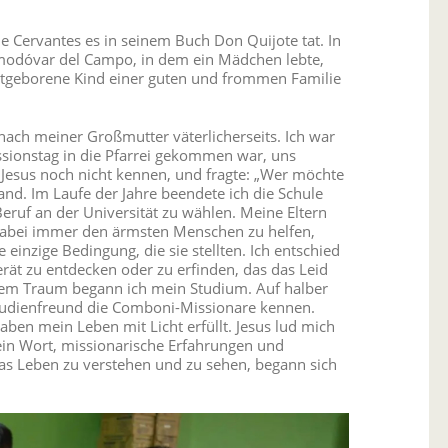
ie Cervantes es in seinem Buch Don Quijote tat. In
modóvar del Campo, in dem ein Mädchen lebte,
rstgeborene Kind einer guten und frommen Familie
nach meiner Großmutter väterlicherseits. Ich war
issionstag in die Pfarrei gekommen war, uns
ie Jesus noch nicht kennen, und fragte: „Wer möchte
nd. Im Laufe der Jahre beendete ich die Schule
eruf an der Universität zu wählen. Meine Eltern
 dabei immer den ärmsten Menschen zu helfen,
inzige Bedingung, die sie stellten. Ich entschied
rät zu entdecken oder zu erfinden, das das Leid
esem Traum begann ich mein Studium. Auf halber
Studienfreund die Comboni-Missionare kennen.
en mein Leben mit Licht erfüllt. Jesus lud mich
sein Wort, missionarische Erfahrungen und
das Leben zu verstehen und zu sehen, begann sich