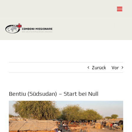
Zum
Inhalt
springen
Zurück
Vor
Bentiu (Südsudan) – Start bei Null
Zeige
grösseres
Bild